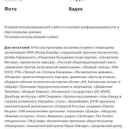
Фото
Видео
Условия использования веб-сайта и политика конфиденциальности и
персональных данных
Политика использования cookies
Для читателей:
В России признаны экстремистскими и запрещены
организации ФБК (Фонд борьбы с коррупцией, признан иноагентом),
Штабы Навального, «Национал-большевистская партия», «Свидетели
Иеговы», «Армия воли народа», «Русский общенациональный союз»,
«Движение против нелегальной иммиграции», «Правый сектор», УНА-
УНСО, УПА, «Тризуб им. Степана Бандеры», «Мизантропик дивижн»,
«Меджлис крымскотатарского народа», движение «Артподготовка»,
общероссийская политическая партия «Воля», АУЕ, батальоны «Азов» и
«Айдар». Признаны террористическими и запрещены: «Движение
Талибан», «Имарат Кавказ», «Исламское государство» (ИГ, ИГИЛ),
Джебхад-ан-Нусра, «АУМ Синрике», «Братья-мусульмане», «Аль-Каида в
странах исламского Магриба», «Сеть», «Колумбайн». В РФ признана
нежелательной деятельность «Открытой России», издания «Проект
Медиа». СМИ-иноагентами признаны: телеканал «Дождь», «Медуза»,
«Важные истории», «Голос Америки», радио «Свобода», The Insider,
«Медиазона», ОВД-инфо. Иноагентами признаны общество/центр
«Мемориал», «Аналитический Центр Юрия Левады», Сахаровский центр.