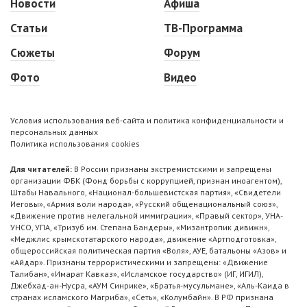
Новости
Афиша
Статьи
ТВ-Программа
Сюжеты
Форум
Фото
Видео
Условия использования веб-сайта и политика конфиденциальности и
персональных данных
Политика использования cookies
Для читателей:
В России признаны экстремистскими и запрещены
организации ФБК (Фонд борьбы с коррупцией, признан иноагентом),
Штабы Навального, «Национал-большевистская партия», «Свидетели
Иеговы», «Армия воли народа», «Русский общенациональный союз»,
«Движение против нелегальной иммиграции», «Правый сектор», УНА-
УНСО, УПА, «Тризуб им. Степана Бандеры», «Мизантропик дивижн»,
«Меджлис крымскотатарского народа», движение «Артподготовка»,
общероссийская политическая партия «Воля», АУЕ, батальоны «Азов» и
«Айдар». Признаны террористическими и запрещены: «Движение
Талибан», «Имарат Кавказ», «Исламское государство» (ИГ, ИГИЛ),
Джебхад-ан-Нусра, «АУМ Синрике», «Братья-мусульмане», «Аль-Каида в
странах исламского Магриба», «Сеть», «Колумбайн». В РФ признана