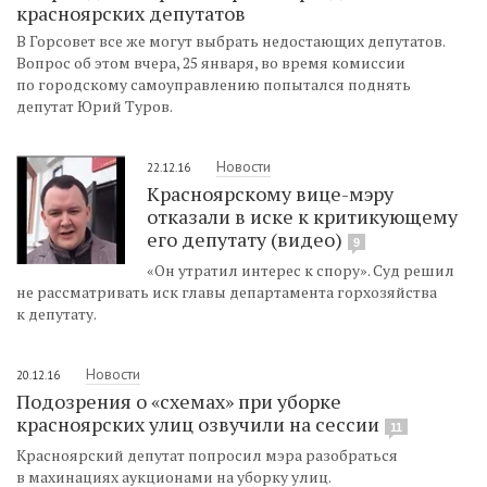
красноярских депутатов
В Горсовет все же могут выбрать недостающих депутатов.
Вопрос об этом вчера, 25 января, во время комиссии
по городскому самоуправлению попытался поднять
депутат Юрий Туров.
Новости
22.12.16
Красноярскому вице-мэру
отказали в иске к критикующему
его депутату (видео)
9
«Он утратил интерес к спору». Суд решил
не рассматривать иск главы департамента горхозяйства
к депутату.
Новости
20.12.16
Подозрения о «схемах» при уборке
красноярских улиц озвучили на сессии
11
Красноярский депутат попросил мэра разобраться
в махинациях аукционами на уборку улиц.