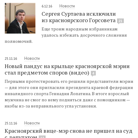
Новости
6.12.16
Сергея Суртаева исключили
из красноярского Горсовета
21
Еще троим народным избранникам
удалось избежать досрочного сложения
полномочий.
Новости
25.11.16
Новый пандус на крыльце красноярской мэрии
стал предметом споров (видео)
4
Первыми протестировать его решили представители мэрии
— для этого они пригласили президента краевой федерации
инвалидного спорта Геннадия Лопатина. В итоге взрослый
мужчина не смог по нему подняться даже с помощником —
якобы из-за неправильного угла установки.
Новости
25.11.16
Красноярский вице-мэр снова не пришел на суд
с депутатом
12