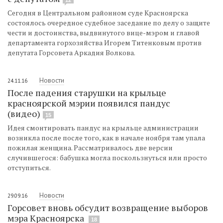
Сегодня в Центральном районном суде Красноярска
состоялось очередное судебное заседание по делу о защите
чести и достоинства, выдвинутого вице-мэром и главой
департамента горхозяйства Игорем Титенковым против
депутата Горсовета Аркадия Волкова.
Новости
24.11.16
После падения старушки на крыльце
красноярской мэрии появился пандус
(видео)
15
Идея смонтировать пандус на крыльце администрации
возникла после после того, как в начале ноября там упала
пожилая женщина. Рассматривалось две версии
случившегося: бабушка могла поскользнуться или просто
отступиться.
Новости
29.09.16
Горсовет вновь обсудит возвращение выборов
мэра Красноярска
18