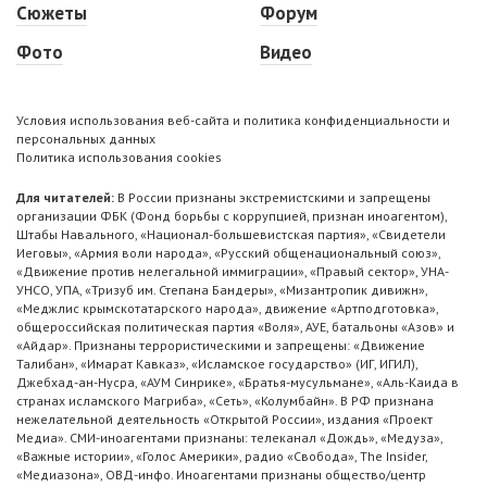
Сюжеты
Форум
Фото
Видео
Условия использования веб-сайта и политика конфиденциальности и
персональных данных
Политика использования cookies
Для читателей:
В России признаны экстремистскими и запрещены
организации ФБК (Фонд борьбы с коррупцией, признан иноагентом),
Штабы Навального, «Национал-большевистская партия», «Свидетели
Иеговы», «Армия воли народа», «Русский общенациональный союз»,
«Движение против нелегальной иммиграции», «Правый сектор», УНА-
УНСО, УПА, «Тризуб им. Степана Бандеры», «Мизантропик дивижн»,
«Меджлис крымскотатарского народа», движение «Артподготовка»,
общероссийская политическая партия «Воля», АУЕ, батальоны «Азов» и
«Айдар». Признаны террористическими и запрещены: «Движение
Талибан», «Имарат Кавказ», «Исламское государство» (ИГ, ИГИЛ),
Джебхад-ан-Нусра, «АУМ Синрике», «Братья-мусульмане», «Аль-Каида в
странах исламского Магриба», «Сеть», «Колумбайн». В РФ признана
нежелательной деятельность «Открытой России», издания «Проект
Медиа». СМИ-иноагентами признаны: телеканал «Дождь», «Медуза»,
«Важные истории», «Голос Америки», радио «Свобода», The Insider,
«Медиазона», ОВД-инфо. Иноагентами признаны общество/центр