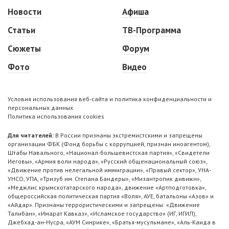
Новости
Афиша
Статьи
ТВ-Программа
Сюжеты
Форум
Фото
Видео
Условия использования веб-сайта и политика конфиденциальности и
персональных данных
Политика использования cookies
Для читателей:
В России признаны экстремистскими и запрещены
организации ФБК (Фонд борьбы с коррупцией, признан иноагентом),
Штабы Навального, «Национал-большевистская партия», «Свидетели
Иеговы», «Армия воли народа», «Русский общенациональный союз»,
«Движение против нелегальной иммиграции», «Правый сектор», УНА-
УНСО, УПА, «Тризуб им. Степана Бандеры», «Мизантропик дивижн»,
«Меджлис крымскотатарского народа», движение «Артподготовка»,
общероссийская политическая партия «Воля», АУЕ, батальоны «Азов» и
«Айдар». Признаны террористическими и запрещены: «Движение
Талибан», «Имарат Кавказ», «Исламское государство» (ИГ, ИГИЛ),
Джебхад-ан-Нусра, «АУМ Синрике», «Братья-мусульмане», «Аль-Каида в