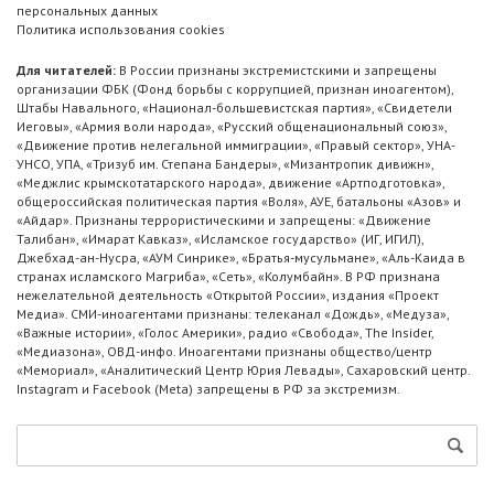
персональных данных
Политика использования cookies
Для читателей:
В России признаны экстремистскими и запрещены
организации ФБК (Фонд борьбы с коррупцией, признан иноагентом),
Штабы Навального, «Национал-большевистская партия», «Свидетели
Иеговы», «Армия воли народа», «Русский общенациональный союз»,
«Движение против нелегальной иммиграции», «Правый сектор», УНА-
УНСО, УПА, «Тризуб им. Степана Бандеры», «Мизантропик дивижн»,
«Меджлис крымскотатарского народа», движение «Артподготовка»,
общероссийская политическая партия «Воля», АУЕ, батальоны «Азов» и
«Айдар». Признаны террористическими и запрещены: «Движение
Талибан», «Имарат Кавказ», «Исламское государство» (ИГ, ИГИЛ),
Джебхад-ан-Нусра, «АУМ Синрике», «Братья-мусульмане», «Аль-Каида в
странах исламского Магриба», «Сеть», «Колумбайн». В РФ признана
нежелательной деятельность «Открытой России», издания «Проект
Медиа». СМИ-иноагентами признаны: телеканал «Дождь», «Медуза»,
«Важные истории», «Голос Америки», радио «Свобода», The Insider,
«Медиазона», ОВД-инфо. Иноагентами признаны общество/центр
«Мемориал», «Аналитический Центр Юрия Левады», Сахаровский центр.
Instagram и Facebook (Metа) запрещены в РФ за экстремизм.