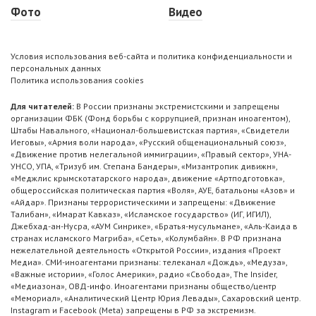
Фото
Видео
Условия использования веб-сайта и политика конфиденциальности и
персональных данных
Политика использования cookies
Для читателей:
В России признаны экстремистскими и запрещены
организации ФБК (Фонд борьбы с коррупцией, признан иноагентом),
Штабы Навального, «Национал-большевистская партия», «Свидетели
Иеговы», «Армия воли народа», «Русский общенациональный союз»,
«Движение против нелегальной иммиграции», «Правый сектор», УНА-
УНСО, УПА, «Тризуб им. Степана Бандеры», «Мизантропик дивижн»,
«Меджлис крымскотатарского народа», движение «Артподготовка»,
общероссийская политическая партия «Воля», АУЕ, батальоны «Азов» и
«Айдар». Признаны террористическими и запрещены: «Движение
Талибан», «Имарат Кавказ», «Исламское государство» (ИГ, ИГИЛ),
Джебхад-ан-Нусра, «АУМ Синрике», «Братья-мусульмане», «Аль-Каида в
странах исламского Магриба», «Сеть», «Колумбайн». В РФ признана
нежелательной деятельность «Открытой России», издания «Проект
Медиа». СМИ-иноагентами признаны: телеканал «Дождь», «Медуза»,
«Важные истории», «Голос Америки», радио «Свобода», The Insider,
«Медиазона», ОВД-инфо. Иноагентами признаны общество/центр
«Мемориал», «Аналитический Центр Юрия Левады», Сахаровский центр.
Instagram и Facebook (Metа) запрещены в РФ за экстремизм.