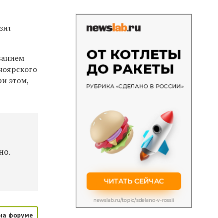
зит
ванием
сноярского
и этом,
но.
на форуме