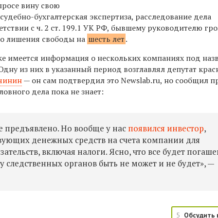
росе вину свою
 судебно-бухгалтерская экспертиза, расследование дела
етствии с ч. 2 ст. 199.1 УК РФ, бывшему руководителю гро
до лишения свободы на
шесть лет
.
ке имеется информация о нескольких компаниях под наз
Одну из них в указанный период возглавлял депутат кра
чинин
— он сам подтвердил это
Newslab.ru,
но сообщил пр
ловного дела пока не знает:
 предъявлено. Но вообще у нас
появился инвестор
,
твующих денежных средств на счета компании для
ательств, включая налоги. Ясно, что все будет погаше
у следственных органов быть не может и не будет», —
5
Обсудить 