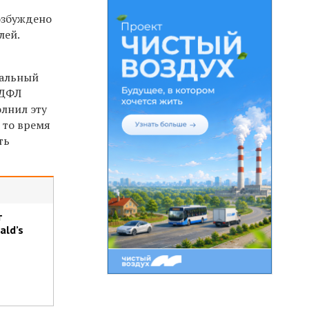
озбуждено
лей.
ральный
НДФЛ
олнил эту
 то время
ть
т
ald’s