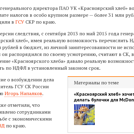
генерального директора ПАО УК «Красноярский хлеб» в
лате налогов в особо крупном размере — более 31 млн руб
щили в
ГСУ
СКР по краю.
рсии следствия, с сентября 2013 по май 2015 года гене
рский хлеб», имея реальную возможность перечислить 
н рублей в бюджет, из личной заинтересованности не исп
 он распорядился по своему усмотрению, считают в СК, в
ение «Красноярского хлеба» давало реальную возможнос
ть по НДФЛ в установленный законом срок.
ние о возбуждении дела
Материалы по теме
итель ГСУ СК России
аю
Игорь Напалков
.
«Красноярский хлеб» хоче
делать булочки для McDon
же отметили, что
ыявлено сотрудниками
ьбе с экономическими
ВД
по краю.