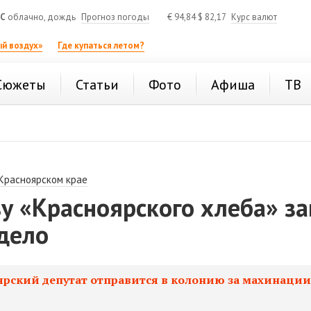
°C
облачно, дождь
Прогноз погоды
€
94,84
$
82,17
Курс валют
й воздух»
Где купаться летом?
Сюжеты
Статьи
Фото
Афиша
ТВ
 Красноярском крае
ву «Красноярского хлеба» з
дело
ярский депутат отправится в колонию за махинаци