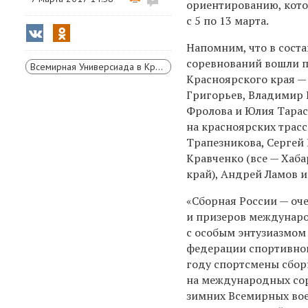
ориентированию, кото
с 5 по 13 марта.
Напомним, что в сост
соревнований вошли п
Всемирная Универсиада в Красноярске
Красноярского края —
Григорьев, Владимир 
Фролова и Юлия Тарас
на красноярских трасс
Трапезникова, Сергей 
Кравченко (все — Хаб
край), Андрей Ламов и
«Сборная России — оч
и призеров междунаро
с особым энтузиазмом 
федерации спортивног
году спортсмены сбор
на международных сор
зимних Всемирных воен