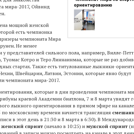
ориентированию
та мира-2017, Ойвинд
ен.
ена мощной женской
оторой есть чемпионка
призеры чемпионата Мира
рунен. Не менее
и у представителей сильного пола, например, Вилле-Пет
, Туомас Котро и Теро Линнаинмаа, которые не раз доби
дных стартах. Также есть титулованные лыжники-ориен
Чехии, Швейцарии, Латвии, Эстонии, которые явно будут
ли чемпионата мира-2017.
ентирования, которые в дни проведения чемпионата м
трибуны краевой Академии биатлона, 7 и 8 марта увидят 
ового лыжного ориентирования в прямом эфире на канале
55 по московскому времени начнется трансляция
смешан
писи в этот день в 21:30 и 8 марта в 6:30). В Междунаро
т
женский спринт
(начало в 10:25) и
мужской спринт
(н
внований в записи можно посмотреть на канале в этот день