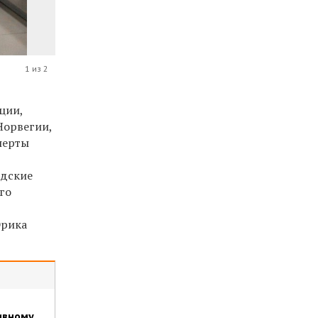
1 из 2
ции,
Норвегии,
перты
едские
го
Эрика
ивному