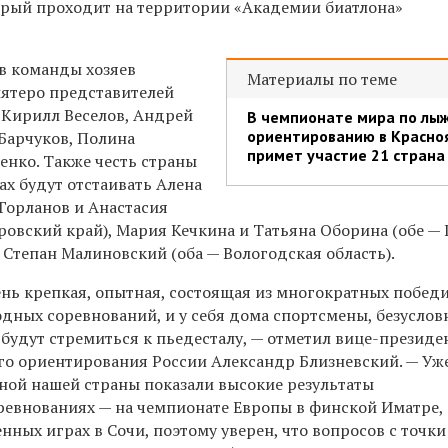
рый проходит на территории «Академии биатлона»
ав команды хозяев
Материалы по теме
ятеро представителей
 Кирилл Веселов, Андрей
В чемпионате мира по лы
ориентированию в Красно
Барчуков, Полина
примет участие 21 страна
енко. Также честь страны
ах будут отстаивать Алена
Горланов и Анастасия
аровский край), Мария Кечкина и Татьяна Оборина (обе —
 Степан Малиновский (оба — Вологодская область).
ень крепкая, опытная, состоящая из многократных побед
дных соревнований, и у себя дома спортсмены, безуслов
будут стремиться к пьедесталу, — отметил вице-президе
о ориентирования России Александр Близневский. — Уже
ной нашей страны показали высокие результаты
евнованиях — на чемпионате Европы в финской Иматре,
ных играх в Сочи, поэтому уверен, что вопросов с точки