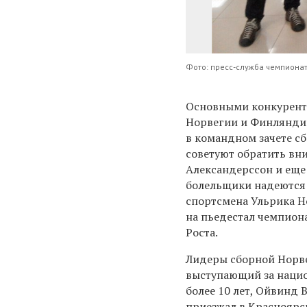
Фото: пресс-служба чемпиона
Основными конкурента
Норвегии и Финляндии
в командном зачете с
советуют обратить вн
Александерссон и еще
болельщики надеются 
спортсмена Ульрика Н
на пьедестал чемпион
Роста.
Лидеры сборной Норве
выступающий за наци
более 10 лет, Ойвинд 
приезжал в Красноярс