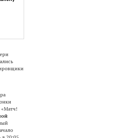
тери
вались
тировщики
ира
гонки
 «Матч!
ной
дный
ачало
 в 20:05