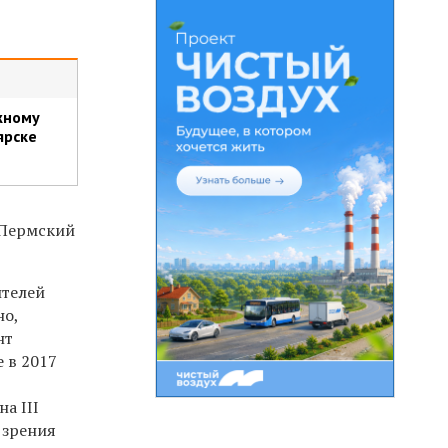
жному
ярске
 Пермский
ителей
но,
нт
 в 2017
 на
III
 зрения