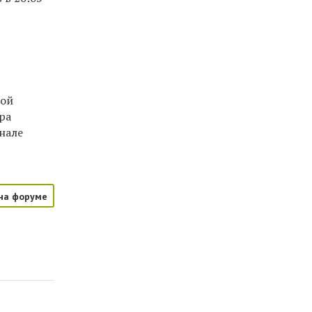
ной
ра
нале
на форуме