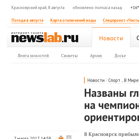
Красноярский край, 8 августа
обновлено: полчаса назад
+16
Погода в августе
Карта отключений воды
Спецпроект «Чисты
Новости
Лента новостей
Сюжеты
Архив
Досье
/
,
Новости
Спорт
В Мире
Названы г
на чемпио
ориентиро
В Красноярск прибыли
7 марта 2017 14:58
0