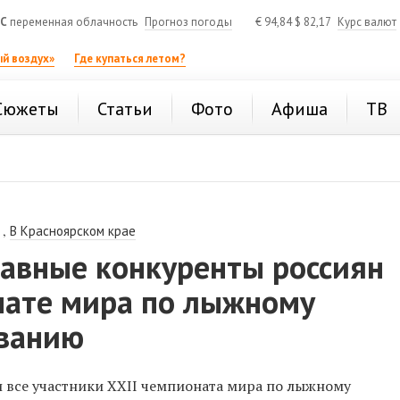
°C
переменная облачность
Прогноз погоды
€
94,84
$
82,17
Курс валют
й воздух»
Где купаться летом?
Сюжеты
Статьи
Фото
Афиша
ТВ
,
В Красноярском крае
лавные конкуренты россиян
нате мира по лыжному
ванию
 все участники XXII чемпионата мира по лыжному