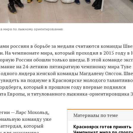
та мира по лыжному ориентированию
ми россиян в борьбе за медали считаются команды Шве
. На чемпионате мира, который проходил в 2015 году в 
борную России обошли только шведы. В этой команде экс
имание на 24-летнюю пятикратную чемпионку мира Туве
 одного лидера женской команды Магдалену Олссон. Шв
увидеть на подиуме в Красноярске молодого талантливо
ордберга, который в прошлом году впервые поднялся
ата Европы, и титулованного лыжника-ориентировщика 
гии — Ларс Мохольд,
Материалы по теме
ональную команду уже
Ваттердал, который
Красноярск готов принять
Чемпионат мира по спорт
к для знакомства