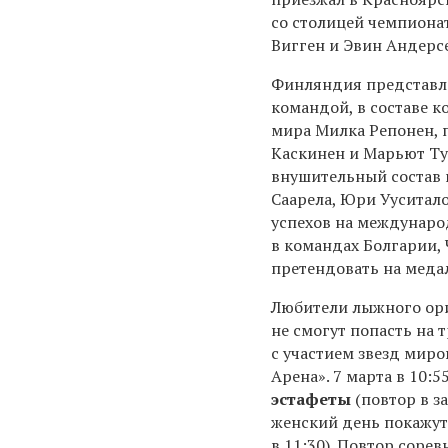
со столицей чемпиона
Вигген и Эвин Андерс
Финляндия представл
командой, в составе к
мира Милка Репонен, 
Каскинен и Марьют Ту
внушительный состав 
Саарела, Юри Ууситало
успехов на междунаро
в командах Болгарии, 
претендовать на меда
Любители лыжного ори
не смогут попасть на 
с участием звезд мир
Арена». 7 марта в 10:
эстафеты
(повтор в за
женский день покажу
в 11:30). Повтор соре