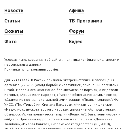
Новости
Афиша
Статьи
ТВ-Программа
Сюжеты
Форум
Фото
Видео
Условия использования веб-сайта и политика конфиденциальности и
персональных данных
Политика использования cookies
Для читателей:
В России признаны экстремистскими и запрещены
организации ФБК (Фонд борьбы с коррупцией, признан иноагентом),
Штабы Навального, «Национал-большевистская партия», «Свидетели
Иеговы», «Армия воли народа», «Русский общенациональный союз»,
«Движение против нелегальной иммиграции», «Правый сектор», УНА-
УНСО, УПА, «Тризуб им. Степана Бандеры», «Мизантропик дивижн»,
«Меджлис крымскотатарского народа», движение «Артподготовка»,
общероссийская политическая партия «Воля», АУЕ, батальоны «Азов» и
«Айдар». Признаны террористическими и запрещены: «Движение
Талибан», «Имарат Кавказ», «Исламское государство» (ИГ, ИГИЛ),
Джебхад-ан-Нусра, «АУМ Синрике», «Братья-мусульмане», «Аль-Каида в