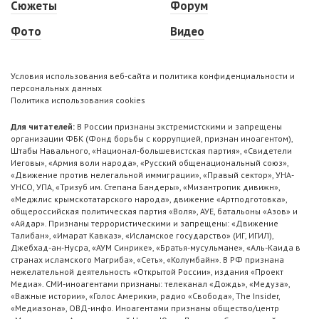
Сюжеты
Форум
Фото
Видео
Условия использования веб-сайта и политика конфиденциальности и
персональных данных
Политика использования cookies
Для читателей:
В России признаны экстремистскими и запрещены
организации ФБК (Фонд борьбы с коррупцией, признан иноагентом),
Штабы Навального, «Национал-большевистская партия», «Свидетели
Иеговы», «Армия воли народа», «Русский общенациональный союз»,
«Движение против нелегальной иммиграции», «Правый сектор», УНА-
УНСО, УПА, «Тризуб им. Степана Бандеры», «Мизантропик дивижн»,
«Меджлис крымскотатарского народа», движение «Артподготовка»,
общероссийская политическая партия «Воля», АУЕ, батальоны «Азов» и
«Айдар». Признаны террористическими и запрещены: «Движение
Талибан», «Имарат Кавказ», «Исламское государство» (ИГ, ИГИЛ),
Джебхад-ан-Нусра, «АУМ Синрике», «Братья-мусульмане», «Аль-Каида в
странах исламского Магриба», «Сеть», «Колумбайн». В РФ признана
нежелательной деятельность «Открытой России», издания «Проект
Медиа». СМИ-иноагентами признаны: телеканал «Дождь», «Медуза»,
«Важные истории», «Голос Америки», радио «Свобода», The Insider,
«Медиазона», ОВД-инфо. Иноагентами признаны общество/центр