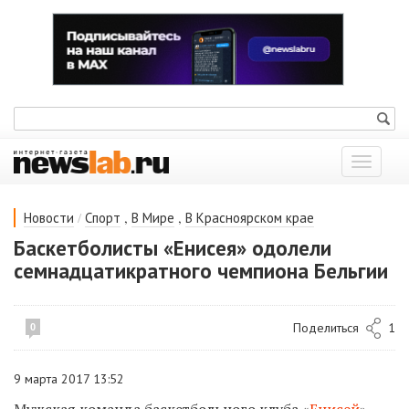
Показат
меню
/
,
,
Новости
Спорт
В Мире
В Красноярском крае
Баскетболисты «Енисея» одолели
семнадцатикратного чемпиона Бельгии
Поделиться
1
0
9 марта 2017 13:52
Мужская команда баскетбольного клуба «
Енисей
»