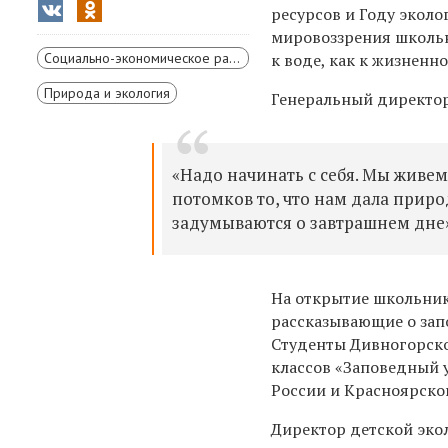
ресурсов и Году эколо
мировоззрения школь
Социально-экономическое развитие Красноярского края
к воде, как к жизненн
Природа и экология
Генеральный директо
«Надо начинать с себя. Мы живе
потомков то, что нам дала природ
задумываются о завтрашнем дне»
На открытие школьник
рассказывающие о зап
Студенты
Дивногорско
классов «Заповедный у
России и Красноярског
Директор
детской эко