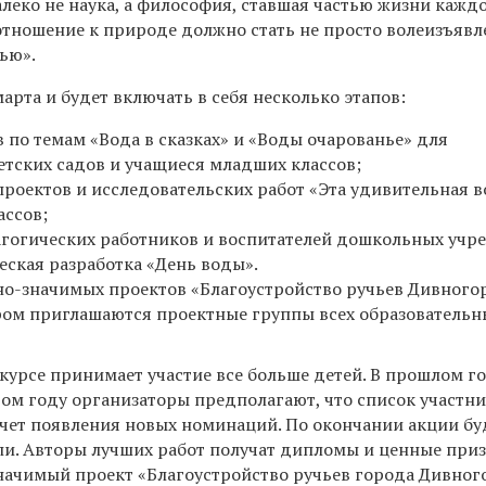
алеко не наука, а философия, ставшая частью жизни кажд
 отношение к природе должно стать не просто волеизъявл
ью».
арта и будет включать в себя несколько этапов:
 по темам «Вода в сказках» и «Воды очарованье» для
тских садов и учащиеся младших классов;
роектов и исследовательских работ «Эта удивительная в
ассов;
агогических работников и воспитателей дошкольных уч
ская разработка «День воды».
но-значимых проектов «Благоустройство ручьев Дивногор
ором приглашаются проектные группы всех образовательн
курсе принимает участие все больше детей. В прошлом г
этом году организаторы предполагают, что список участн
счет появления новых номинаций. По окончании акции бу
и. Авторы лучших работ получат дипломы и ценные приз
начимый проект «Благоустройство ручьев города Дивног