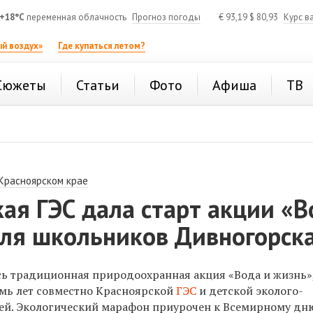
+18°C
переменная облачность
Прогноз погоды
€
93,19
$
80,93
Курс в
й воздух»
Где купаться летом?
Сюжеты
Статьи
Фото
Афиша
ТВ
 Красноярском крае
ая ГЭС дала старт акции «В
для школьников Дивногорск
сь традиционная природоохранная акция «Вода и жизнь»
емь лет совместно Красноярской
ГЭС
и детской эколого-
ей. Экологический марафон приурочен к Всемирному дн