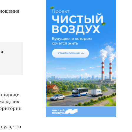
тношения
ля
 природе.
 младших
ерритории
нула, что