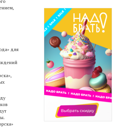
ого
ением,
ода» для
реждений
ска»,
ых
оду
иков
дут
ы.
орска»