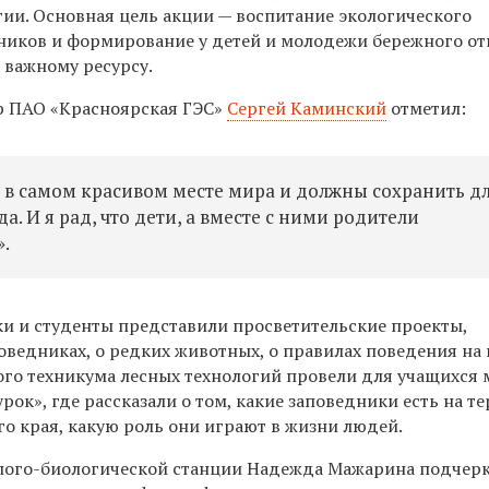
гии. Основная цель акции — воспитание экологического
ников и формирование у детей и молодежи бережного о
о важному ресурсу.
р ПАО «Красноярская ГЭС»
Сергей Каминский
отметил:
м в самом красивом месте мира и должны сохранить д
а. И я рад, что дети, а вместе с ними родители
.
и и студенты представили просветительские проекты,
оведниках, о редких животных, о правилах поведения на
го техникума лесных технологий провели для учащихся
рок», где рассказали о том, какие заповедники есть на т
о края, какую роль они играют в жизни людей.
лого-биологической станции Надежда Мажарина подчерк