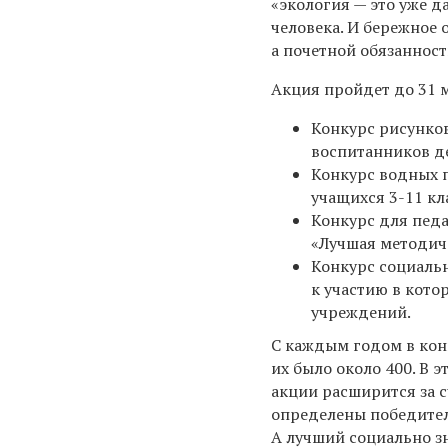
«экология — это уже д
человека. И бережное
а почетной обязанност
Акция пройдет до 31 м
Конкурс рисунков
воспитанников де
Конкурс водных п
учащихся 3-11 кл
Конкурс для пед
«Лучшая методиче
Конкурс социаль
к участию в кот
учреждений.
С каждым годом в кон
их было около 400. В 
акции расширится за 
определены победител
А лучший социально з