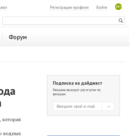
18+
алют
Регистрация профиля
Войти
Форум
Подписка на дайджест
ода
Рассылка выходит раз в сутки по
вечерам.
а
, которая
ю водных