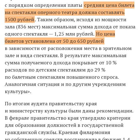
с порядком определения платы
средняя цена билета
на спектакли оперного театра должна составлять
1500 рублей
. Таким образом, исходя из мощности
зала (836 мест) максимальная сумма дохода от показа
одного спектакля — 1,25 млн рублей.
Но цена
билетов установлена от 50 до 650 рублей
в зависимости от расположения места в зрительном
зале и вида спектакля. В результате максимальная
сумма получаемого дохода покрывает от 10 %
расходов по детским спектаклям до 29 %
по балетным спектаклям повышенного спроса.
Аналогичная ситуация и по другим учреждениям
культуры».
По итогам аудита правительству края
и министерству культуры были даны рекомендации.
В феврале правительство края утвердило критерии
для образования должностей в государственной
гражданской службы. Краевая филармония
из собственных средств восстановила в бюджет 1,4