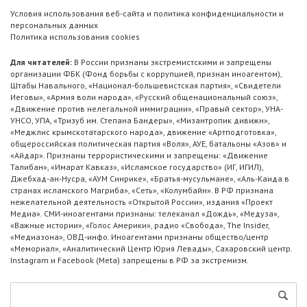
Условия использования веб-сайта и политика конфиденциальности и
персональных данных
Политика использования cookies
Для читателей:
В России признаны экстремистскими и запрещены
организации ФБК (Фонд борьбы с коррупцией, признан иноагентом),
Штабы Навального, «Национал-большевистская партия», «Свидетели
Иеговы», «Армия воли народа», «Русский общенациональный союз»,
«Движение против нелегальной иммиграции», «Правый сектор», УНА-
УНСО, УПА, «Тризуб им. Степана Бандеры», «Мизантропик дивижн»,
«Меджлис крымскотатарского народа», движение «Артподготовка»,
общероссийская политическая партия «Воля», АУЕ, батальоны «Азов» и
«Айдар». Признаны террористическими и запрещены: «Движение
Талибан», «Имарат Кавказ», «Исламское государство» (ИГ, ИГИЛ),
Джебхад-ан-Нусра, «АУМ Синрике», «Братья-мусульмане», «Аль-Каида в
странах исламского Магриба», «Сеть», «Колумбайн». В РФ признана
нежелательной деятельность «Открытой России», издания «Проект
Медиа». СМИ-иноагентами признаны: телеканал «Дождь», «Медуза»,
«Важные истории», «Голос Америки», радио «Свобода», The Insider,
«Медиазона», ОВД-инфо. Иноагентами признаны общество/центр
«Мемориал», «Аналитический Центр Юрия Левады», Сахаровский центр.
Instagram и Facebook (Metа) запрещены в РФ за экстремизм.