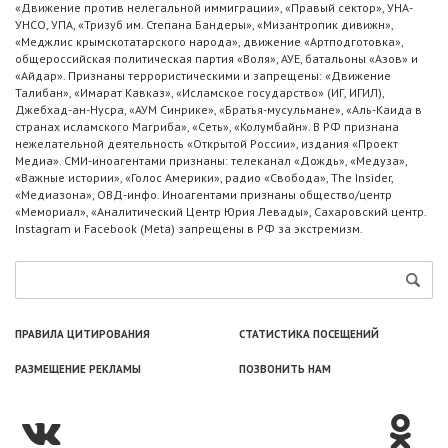
«Движение против нелегальной иммиграции», «Правый сектор», УНА-
УНСО, УПА, «Тризуб им. Степана Бандеры», «Мизантропик дивижн»,
«Меджлис крымскотатарского народа», движение «Артподготовка»,
общероссийская политическая партия «Воля», АУЕ, батальоны «Азов» и
«Айдар». Признаны террористическими и запрещены: «Движение
Талибан», «Имарат Кавказ», «Исламское государство» (ИГ, ИГИЛ),
Джебхад-ан-Нусра, «АУМ Синрике», «Братья-мусульмане», «Аль-Каида в
странах исламского Магриба», «Сеть», «Колумбайн». В РФ признана
нежелательной деятельность «Открытой России», издания «Проект
Медиа». СМИ-иноагентами признаны: телеканал «Дождь», «Медуза»,
«Важные истории», «Голос Америки», радио «Свобода», The Insider,
«Медиазона», ОВД-инфо. Иноагентами признаны общество/центр
«Мемориал», «Аналитический Центр Юрия Левады», Сахаровский центр.
Instagram и Facebook (Metа) запрещены в РФ за экстремизм.
ПРАВИЛА ЦИТИРОВАНИЯ
СТАТИСТИКА ПОСЕЩЕНИЙ
РАЗМЕЩЕНИЕ РЕКЛАМЫ
ПОЗВОНИТЬ НАМ