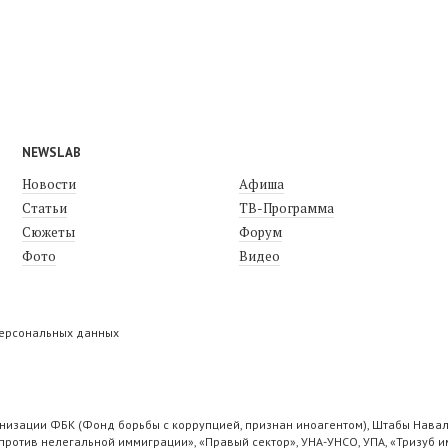
NEWSLAB
Новости
Афиша
Статьи
ТВ-Программа
Сюжеты
Форум
Фото
Видео
персональных данных
низации ФБК (Фонд борьбы с коррупцией, признан иноагентом), Штабы Навал
ротив нелегальной иммиграции», «Правый сектор», УНА-УНСО, УПА, «Тризуб и