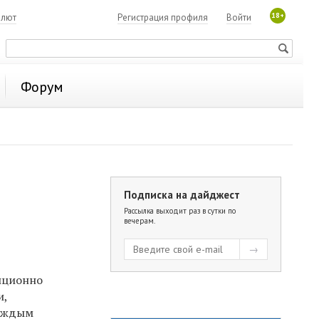
18+
алют
Регистрация профиля
Войти
Форум
Подписка на дайджест
Рассылка выходит раз в сутки по
вечерам.
диционно
и,
каждым