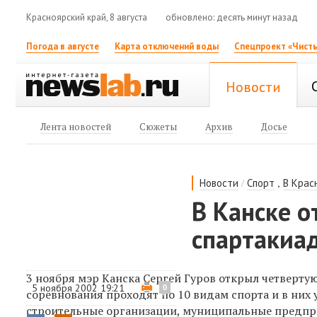
Красноярский край, 8 августа
обновлено: десять минут назад
Погода в августе
Карта отключений воды
Спецпроект «Чисты
Новости
Лента новостей
Сюжеты
Архив
Досье
/
,
Новости
Спорт
В Крас
В Канске о
спартакиад
3 ноября мэр Канска Сергей Гуров открыл четверту
5 ноября 2002 19:21
0
соревнования проходят по 10 видам спорта и в них 
строительные организации, муниципальные предпри