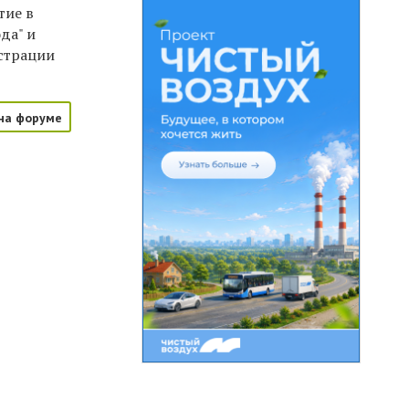
тие в
да" и
страции
на форуме