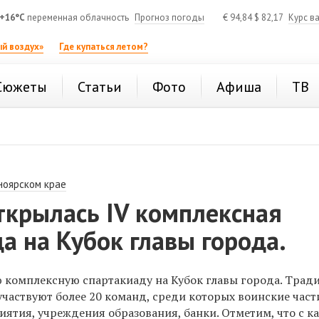
+16°C
переменная облачность
Прогноз погоды
€
94,84
$
82,17
Курс в
й воздух»
Где купаться летом?
Сюжеты
Статьи
Фото
Афиша
ТВ
ноярском крае
ткрылась IV комплексная
а на Кубок главы города.
ю комплексную спартакиаду на Кубок главы города. Тра
участвуют более 20 команд, среди которых воинские част
ятия, учреждения образования, банки. Отметим, что с 