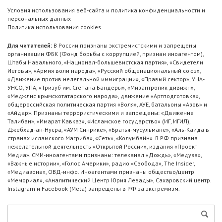
Условия использования веб-сайта и политика конфиденциальности и
персональных данных
Политика использования cookies
Для читателей:
В России признаны экстремистскими и запрещены
организации ФБК (Фонд борьбы с коррупцией, признан иноагентом),
Штабы Навального, «Национал-большевистская партия», «Свидетели
Иеговы», «Армия воли народа», «Русский общенациональный союз»,
«Движение против нелегальной иммиграции», «Правый сектор», УНА-
УНСО, УПА, «Тризуб им. Степана Бандеры», «Мизантропик дивижн»,
«Меджлис крымскотатарского народа», движение «Артподготовка»,
общероссийская политическая партия «Воля», АУЕ, батальоны «Азов» и
«Айдар». Признаны террористическими и запрещены: «Движение
Талибан», «Имарат Кавказ», «Исламское государство» (ИГ, ИГИЛ),
Джебхад-ан-Нусра, «АУМ Синрике», «Братья-мусульмане», «Аль-Каида в
странах исламского Магриба», «Сеть», «Колумбайн». В РФ признана
нежелательной деятельность «Открытой России», издания «Проект
Медиа». СМИ-иноагентами признаны: телеканал «Дождь», «Медуза»,
«Важные истории», «Голос Америки», радио «Свобода», The Insider,
«Медиазона», ОВД-инфо. Иноагентами признаны общество/центр
«Мемориал», «Аналитический Центр Юрия Левады», Сахаровский центр.
Instagram и Facebook (Metа) запрещены в РФ за экстремизм.