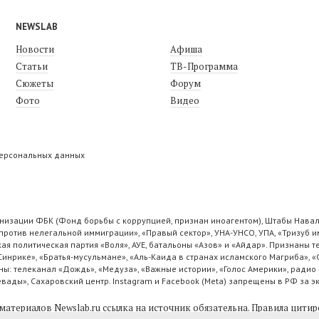
NEWSLAB
Новости
Афиша
Статьи
ТВ-Программа
Сюжеты
Форум
Фото
Видео
персональных данных
низации ФБК (Фонд борьбы с коррупцией, признан иноагентом), Штабы Навал
ротив нелегальной иммиграции», «Правый сектор», УНА-УНСО, УПА, «Тризуб и
ая политическая партия «Воля», АУЕ, батальоны «Азов» и «Айдар». Признаны
 Синрике», «Братья-мусульмане», «Аль-Каида в странах исламского Магриба», 
ы: телеканал «Дождь», «Медуза», «Важные истории», «Голос Америки», радио 
ады», Сахаровский центр. Instagram и Facebook (Metа) запрещены в РФ за э
материалов Newslab.ru ссылка на источник обязательна.
Правила цитир