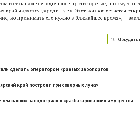
том и есть наше сегодняшнее противоречие, потому что е
х край является учредителем. Этот вопрос остается отк
ние, но принимать его нужно в ближайшее время», — зак
10
Обсудить 
:
или сделать оператором краевых аэропортов
оярский край построит три северных луча»
еремшанки» заподозрили в «разбазаривании» имущества