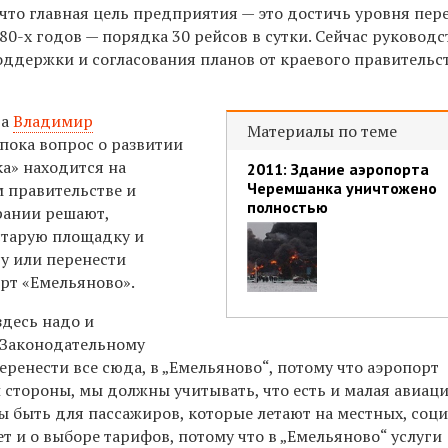
что главная цель предприятия — это достичь уровня пере
80-х годов — порядка 30 рейсов в сутки. Сейчас руководс
ддержки и согласования планов от краевого правительс
та
Владимир
Материалы по теме
 пока вопрос о развитии
а» находится на
2011: Здание аэропорта
Черемшанка уничтожено
м правительстве и
полностью
рании решают,
старую площадку и
у или перенести
орт «Емельяново».
десь надо и
и Законодательному
еренести все сюда, в „Емельяново“, потому что аэропорт
стороны, мы должны учитывать, что есть и малая авиаци
ы быть для пассажиров, которые летают на местных, соц
ет и о выборе тарифов, потому что в „Емельяново“ услуги