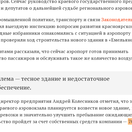
ров. Сейчас руководство краевого государственного пр
 и депутатов о дальнейшей судьбе регионального аэровок
ромышленной политике, транспорту и связи
Законодател
ил выездную инспекцию вопросам развития красноярско
одные избранники ознакомились с ситуацией в аэропорту
 проверили ход строительства нового здания в «Емельян
тами рассказали, что сейчас аэропорт готов принимать
во пассажиров и обслуживать такое же количество возд
лема — тесное здание и недостаточное
беспечение.
иректор предприятия Андрей Колесников отметил, что з
аевого аэровокзала планируется возвести новое здание,
еревозки и значительно улучшить пребывание ожидающи
ьство пройдет за счет собственных средств компании —
7