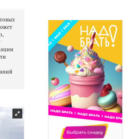
хтовых
может
о,
я
рации
йти
паний