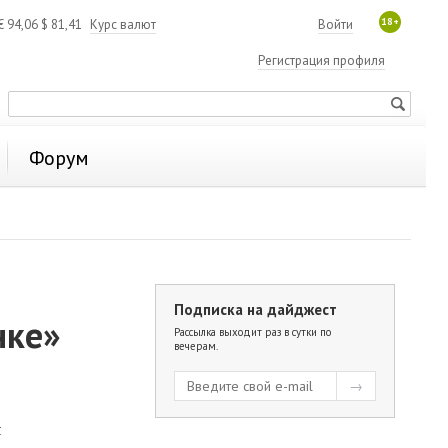
18+
€
94,06
$
81,41
Курс валют
Войти
Регистрация профиля
Форум
Подписка на дайджест
нке»
Рассылка выходит раз в сутки по
вечерам.
я