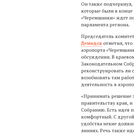
Он также подчеркнул, 
которые были в конце 
«Черемшанки» ждет по
парламента региона.
Председатель комите
Демидов
отметил, что
аэропорта «Черемшанк
обсуждении. В краево
Законодательном Соб
реконструировать ли 
возобновить там работ
деятельность в аэроп
«Принимать решение з
правительству края, 
Собранию. Есть идея п
комфортный. С другой 
удобства некие должн
линиях. Речь также ид