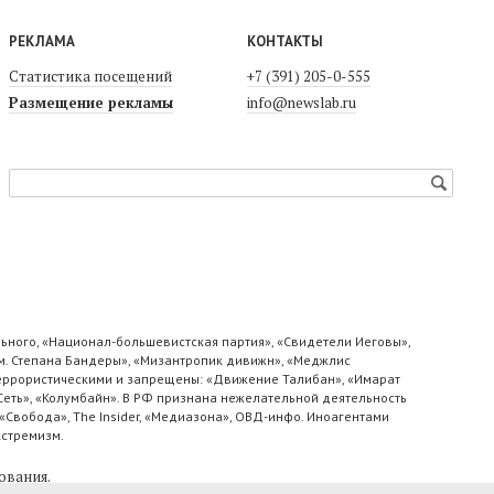
РЕКЛАМА
КОНТАКТЫ
Статистика посещений
+7 (391) 205-0-555
Размещение рекламы
info@newslab.ru
ьного, «Национал-большевистская партия», «Свидетели Иеговы»,
м. Степана Бандеры», «Мизантропик дивижн», «Меджлис
 террористическими и запрещены: «Движение Талибан», «Имарат
«Сеть», «Колумбайн». В РФ признана нежелательной деятельность
«Свобода», The Insider, «Медиазона», ОВД-инфо. Иноагентами
кстремизм.
ования
.