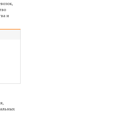
возок,
тво
тва и
я,
иальных