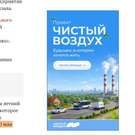
едприятия
зала.
ьного
й
ово».
ушных
а летний
 которое
х
0 млн