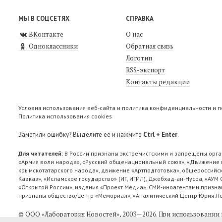
МЫ В СОЦСЕТЯХ
СПРАВКА
ВКонтакте
О нас
Одноклассники
Обратная связь
Логотип
RSS-экспорт
Контакты редакции
Условия использования веб-сайта и политика конфиденциальности и 
Политика использования cookies
Заметили ошибку? Выделите её и нажмите
Ctrl + Enter
.
Для читателей:
В России признаны экстремистскими и запрещены орга
«Армия воли народа», «Русский общенациональный союз», «Движение п
крымскотатарского народа», движение «Артподготовка», общероссийск
Кавказ», «Исламское государство» (ИГ, ИГИЛ), Джебхад-ан-Нусра, «АУМ
«Открытой России», издания «Проект Медиа». СМИ-иноагентами признан
признаны общество/центр «Мемориал», «Аналитический Центр Юрия Лев
© ООО «Лаборатория Новоcтей», 2003—2026.
При использовании 