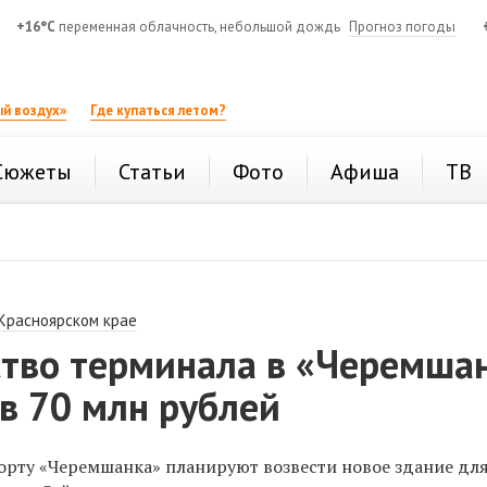
+16°C
переменная облачность, небольшой дождь
Прогноз погоды
й воздух»
Где купаться летом?
Сюжеты
Статьи
Фото
Афиша
ТВ
 Красноярском крае
ство терминала в «Черемша
в 70 млн рублей
орту «Черемшанка» планируют возвести новое здание дл