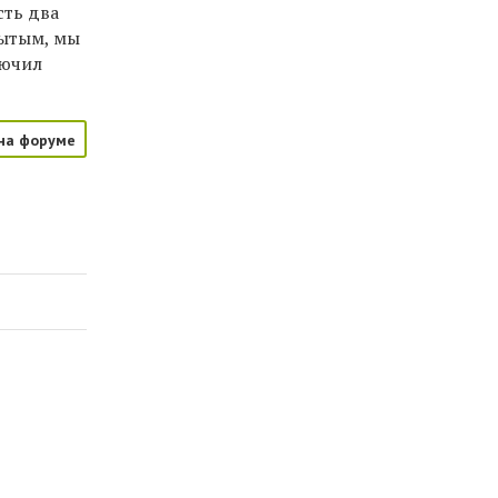
сть два
рытым, мы
лючил
на форуме