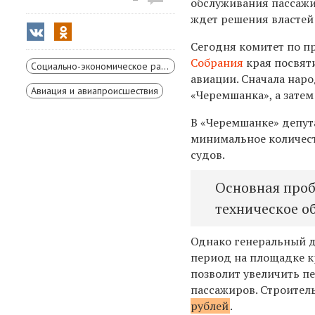
обслуживания пассажи
ждет решения властей
Сегодня комитет по п
Собрания
края посвят
Социально-экономическое развитие Красноярского края
авиации. Сначала нар
Авиация и авиапроисшествия
«Черемшанка», а затем
В «Черемшанке» депута
минимальное количест
судов.
Основная проб
техническое о
Однако генеральный д
период на площадке кр
позволит увеличить п
пассажиров. Строител
рублей
.