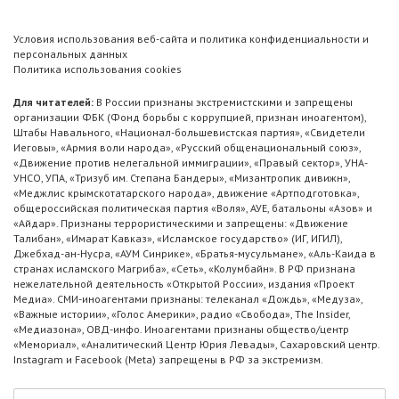
Условия использования веб-сайта и политика конфиденциальности и
персональных данных
Политика использования cookies
Для читателей:
В России признаны экстремистскими и запрещены
организации ФБК (Фонд борьбы с коррупцией, признан иноагентом),
Штабы Навального, «Национал-большевистская партия», «Свидетели
Иеговы», «Армия воли народа», «Русский общенациональный союз»,
«Движение против нелегальной иммиграции», «Правый сектор», УНА-
УНСО, УПА, «Тризуб им. Степана Бандеры», «Мизантропик дивижн»,
«Меджлис крымскотатарского народа», движение «Артподготовка»,
общероссийская политическая партия «Воля», АУЕ, батальоны «Азов» и
«Айдар». Признаны террористическими и запрещены: «Движение
Талибан», «Имарат Кавказ», «Исламское государство» (ИГ, ИГИЛ),
Джебхад-ан-Нусра, «АУМ Синрике», «Братья-мусульмане», «Аль-Каида в
странах исламского Магриба», «Сеть», «Колумбайн». В РФ признана
нежелательной деятельность «Открытой России», издания «Проект
Медиа». СМИ-иноагентами признаны: телеканал «Дождь», «Медуза»,
«Важные истории», «Голос Америки», радио «Свобода», The Insider,
«Медиазона», ОВД-инфо. Иноагентами признаны общество/центр
«Мемориал», «Аналитический Центр Юрия Левады», Сахаровский центр.
Instagram и Facebook (Metа) запрещены в РФ за экстремизм.