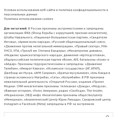
Условия использования веб-сайта и политика конфиденциальности и
персональных данных
Политика использования cookies
Для читателей:
В России признаны экстремистскими и запрещены
организации ФБК (Фонд борьбы с коррупцией, признан иноагентом),
Штабы Навального, «Национал-большевистская партия», «Свидетели
Иеговы», «Армия воли народа», «Русский общенациональный союз»,
«Движение против нелегальной иммиграции», «Правый сектор», УНА-
УНСО, УПА, «Тризуб им. Степана Бандеры», «Мизантропик дивижн»,
«Меджлис крымскотатарского народа», движение «Артподготовка»,
общероссийская политическая партия «Воля», АУЕ, батальоны «Азов» и
«Айдар». Признаны террористическими и запрещены: «Движение
Талибан», «Имарат Кавказ», «Исламское государство» (ИГ, ИГИЛ),
Джебхад-ан-Нусра, «АУМ Синрике», «Братья-мусульмане», «Аль-Каида в
странах исламского Магриба», «Сеть», «Колумбайн». В РФ признана
нежелательной деятельность «Открытой России», издания «Проект
Медиа». СМИ-иноагентами признаны: телеканал «Дождь», «Медуза»,
«Важные истории», «Голос Америки», радио «Свобода», The Insider,
«Медиазона», ОВД-инфо. Иноагентами признаны общество/центр
«Мемориал», «Аналитический Центр Юрия Левады», Сахаровский центр.
Instagram и Facebook (Metа) запрещены в РФ за экстремизм.