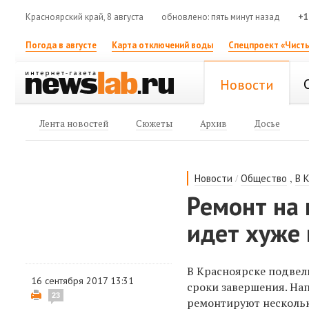
Красноярский край, 8 августа
обновлено: пять минут назад
+1
Погода в августе
Карта отключений воды
Спецпроект «Чисты
Новости
Лента новостей
Сюжеты
Архив
Досье
/
,
Новости
Общество
В 
Ремонт на 
идет хуже 
В Красноярске подвел
16 сентября 2017 13:31
сроки завершения. На
23
ремонтируют несколько