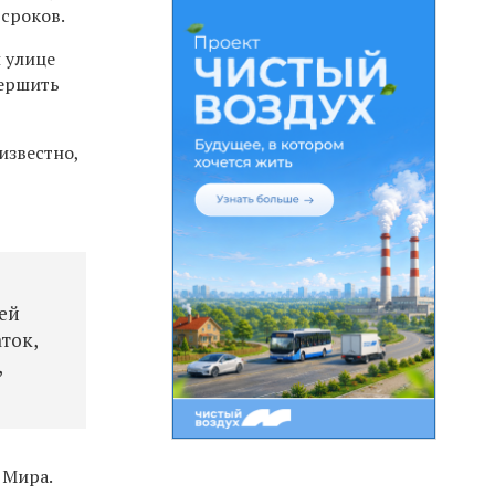
сроков.
й улице
вершить
известно,
ей
аток,
,
 Мира.