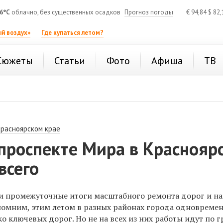
6°C
облачно, без существенных осадков
Прогноз погоды
€
94,84
$
82,
й воздух»
Где купаться летом?
Сюжеты
Статьи
Фото
Афиша
ТВ
Красноярском крае
проспекте Мира в Краснояр
всего
и промежуточные итоги масштабного ремонта дорог и на
помним, этим летом в разных районах города одновреме
 ключевых дорог. Но не на всех из них работы идут по г