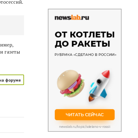
тосессий.
ример,
и газеты
на форуме