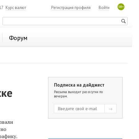
18+
17
Курс валют
Регистрация профиля
Войти
Форум
Подписка на дайджест
ске
Рассылка выходит раз в сутки по
вечерам.
звали
нно
рафику.