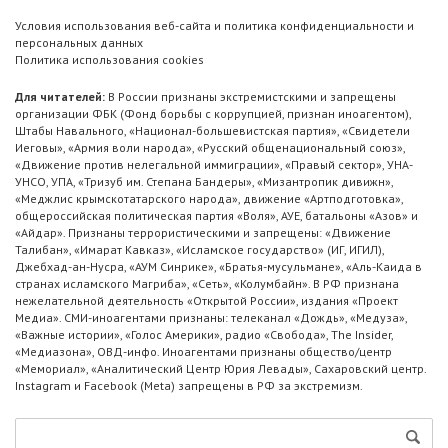
Условия использования веб-сайта и политика конфиденциальности и
персональных данных
Политика использования cookies
Для читателей:
В России признаны экстремистскими и запрещены
организации ФБК (Фонд борьбы с коррупцией, признан иноагентом),
Штабы Навального, «Национал-большевистская партия», «Свидетели
Иеговы», «Армия воли народа», «Русский общенациональный союз»,
«Движение против нелегальной иммиграции», «Правый сектор», УНА-
УНСО, УПА, «Тризуб им. Степана Бандеры», «Мизантропик дивижн»,
«Меджлис крымскотатарского народа», движение «Артподготовка»,
общероссийская политическая партия «Воля», АУЕ, батальоны «Азов» и
«Айдар». Признаны террористическими и запрещены: «Движение
Талибан», «Имарат Кавказ», «Исламское государство» (ИГ, ИГИЛ),
Джебхад-ан-Нусра, «АУМ Синрике», «Братья-мусульмане», «Аль-Каида в
странах исламского Магриба», «Сеть», «Колумбайн». В РФ признана
нежелательной деятельность «Открытой России», издания «Проект
Медиа». СМИ-иноагентами признаны: телеканал «Дождь», «Медуза»,
«Важные истории», «Голос Америки», радио «Свобода», The Insider,
«Медиазона», ОВД-инфо. Иноагентами признаны общество/центр
«Мемориал», «Аналитический Центр Юрия Левады», Сахаровский центр.
Instagram и Facebook (Metа) запрещены в РФ за экстремизм.