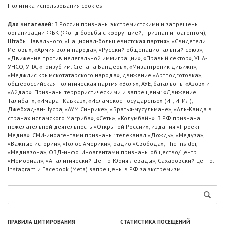
Политика использования cookies
Для читателей:
В России признаны экстремистскими и запрещены
организации ФБК (Фонд борьбы с коррупцией, признан иноагентом),
Штабы Навального, «Национал-большевистская партия», «Свидетели
Иеговы», «Армия воли народа», «Русский общенациональный союз»,
«Движение против нелегальной иммиграции», «Правый сектор», УНА-
УНСО, УПА, «Тризуб им. Степана Бандеры», «Мизантропик дивижн»,
«Меджлис крымскотатарского народа», движение «Артподготовка»,
общероссийская политическая партия «Воля», АУЕ, батальоны «Азов» и
«Айдар». Признаны террористическими и запрещены: «Движение
Талибан», «Имарат Кавказ», «Исламское государство» (ИГ, ИГИЛ),
Джебхад-ан-Нусра, «АУМ Синрике», «Братья-мусульмане», «Аль-Каида в
странах исламского Магриба», «Сеть», «Колумбайн». В РФ признана
нежелательной деятельность «Открытой России», издания «Проект
Медиа». СМИ-иноагентами признаны: телеканал «Дождь», «Медуза»,
«Важные истории», «Голос Америки», радио «Свобода», The Insider,
«Медиазона», ОВД-инфо. Иноагентами признаны общество/центр
«Мемориал», «Аналитический Центр Юрия Левады», Сахаровский центр.
Instagram и Facebook (Metа) запрещены в РФ за экстремизм.
ПРАВИЛА ЦИТИРОВАНИЯ
СТАТИСТИКА ПОСЕЩЕНИЙ