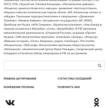
УНСО, УПА, «Тризуб им. Степана Бандеры», «Мизантропик дивижн»,
«Меджлис крымскотатарского народа», движение «Артподготовка»,
общероссийская политическая партия «Воля», АУЕ, батальоны «Азов» и
«Айдар». Признаны террористическими и запрещены: «Движение
Талибан», «Имарат Кавказ», «Исламское государство» (ИГ, ИГИЛ),
Джебхад-ан-Нусра, «АУМ Синрике», «Братья-мусульмане», «Аль-Каида в
странах исламского Магриба», «Сеть», «Колумбайн». В РФ признана
нежелательной деятельность «Открытой России», издания «Проект
Медиа». СМИ-иноагентами признаны: телеканал «Дождь», «Медуза»,
«Важные истории», «Голос Америки», радио «Свобода», The Insider,
«Медиазона», ОВД-инфо. Иноагентами признаны общество/центр
«Мемориал», «Аналитический Центр Юрия Левады», Сахаровский центр.
Instagram и Facebook (Metа) запрещены в РФ за экстремизм.
ПРАВИЛА ЦИТИРОВАНИЯ
СТАТИСТИКА ПОСЕЩЕНИЙ
РАЗМЕЩЕНИЕ РЕКЛАМЫ
ПОЗВОНИТЬ НАМ