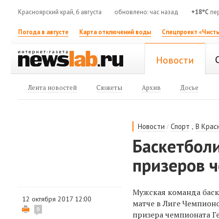
Красноярский край, 6 августа
обновлено: час назад
+18°C
пе
Погода в августе
Карта отключений воды
Спецпроект «Чисты
Новости
Лента новостей
Сюжеты
Архив
Досье
/
,
Новости
Спорт
В Крас
Баскетболи
призеров 
Мужская команда баск
12 октября 2017 12:00
матче в Лиге Чемпион
0
призера чемпионата Г