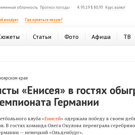
ременная облачность
Прогноз погоды
€
93,19
$
80,93
Курс валют
й воздух»
Где купаться летом?
Сюжеты
Статьи
Фото
Афиша
ТВ
ноярском крае
сты «Енисея» в гостях обыг
чемпионата Германии
етбольного клуба «
Енисей
» одержала победу в своем де
ов
.
В гостях команда Олега Окулова переиграла серебрян
ермании — немецкий «Ольденбург».