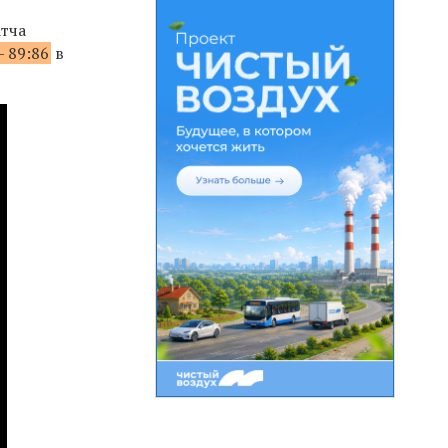
тча
 89:86
в