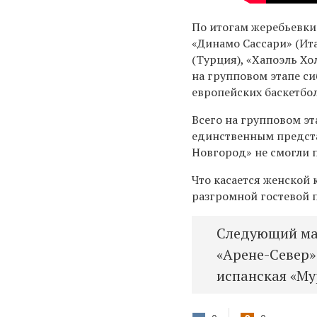
По итогам жеребьевки 
«Динамо Сассари» (Ита
(Турция), «Хапоэль Хо
на групповом этапе с
европейских баскетбо
Всего на групповом э
единственным предста
Новгород» не смогли 
Что касается женской
разгромной гостевой 
Следующий мат
«Арене-Север» 
испанская «Мур