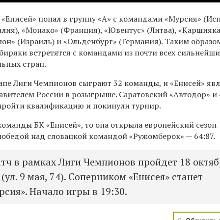
«Енисей» попал в группу «А» с командами «Мурсия» (Исп
лия), «Монако» (Франция), «Ювентус» (Литва), «Каршияк
лон» (Израиль) и «Ольденбург» (Германия). Таким образо
ибиряки встретятся с командами из почти всех сильнейши
льных стран.
тапе Лиги Чемпионов сыграют 32 команды, и «Енисей» яв
вителем России в розыгрыше. Саратовский «Автодор» и
пройти квалификацию и покинули турнир.
 команды
БК «Енисей», то она
открыла европейский сезон
победой над словацкой командой «Ружомберок» — 64:87.
ч в рамках Лиги Чемпионов пройдет 18 октяб
(ул. 9 мая, 74). Соперником «Енисея» станет
сия». Начало игры в 19:30.