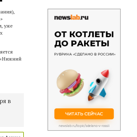
ания),
а»
м, уже
х
ляется
 «Нижний
ря в