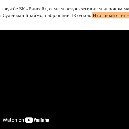
с-службе БК «Енисей», с
амым результативным игроком ма
ал Сулейман Браймо, набравший 18 очков.
Итоговый счёт —