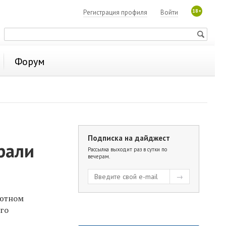
18+
Регистрация профиля
Войти
Форум
Подписка на дайджест
рали
Рассылка выходит раз в сутки по
вечерам.
бютном
ого