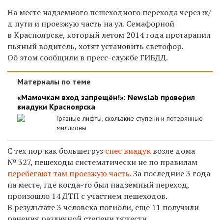
На месте
надземного пешеходного перехода через ж/
д пути и проезжую часть на ул. Семафорной
в Красноярске, который летом 2014 года протаранил
пьяный водитель, хотят установить светофор.
Об этом сообщили в пресс-службе ГИБДД.
Материалы по теме
«Мамочкам вход запрещён!»: Newslab проверил
виадуки Красноярска
Грязные лифты, скользкие ступени и потерянные
миллионы
С тех пор как большегруз
снес виадук
возле дома
№ 327, пешеходы систематически не по правилам
перебегают там проезжую часть.
За последние 3 года
на месте, где когда-то был надземный переход,
произошло 14 ДТП с участием пешеходов.
В результате 3 человека погибли, еще 11 получили
ранения различной степени тяжести.