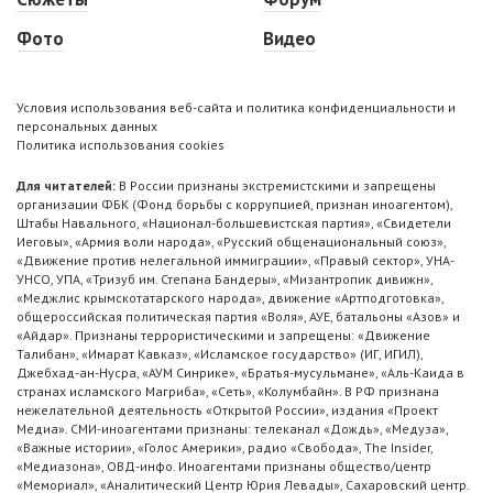
Фото
Видео
Условия использования веб-сайта и политика конфиденциальности и
персональных данных
Политика использования cookies
Для читателей:
В России признаны экстремистскими и запрещены
организации ФБК (Фонд борьбы с коррупцией, признан иноагентом),
Штабы Навального, «Национал-большевистская партия», «Свидетели
Иеговы», «Армия воли народа», «Русский общенациональный союз»,
«Движение против нелегальной иммиграции», «Правый сектор», УНА-
УНСО, УПА, «Тризуб им. Степана Бандеры», «Мизантропик дивижн»,
«Меджлис крымскотатарского народа», движение «Артподготовка»,
общероссийская политическая партия «Воля», АУЕ, батальоны «Азов» и
«Айдар». Признаны террористическими и запрещены: «Движение
Талибан», «Имарат Кавказ», «Исламское государство» (ИГ, ИГИЛ),
Джебхад-ан-Нусра, «АУМ Синрике», «Братья-мусульмане», «Аль-Каида в
странах исламского Магриба», «Сеть», «Колумбайн». В РФ признана
нежелательной деятельность «Открытой России», издания «Проект
Медиа». СМИ-иноагентами признаны: телеканал «Дождь», «Медуза»,
«Важные истории», «Голос Америки», радио «Свобода», The Insider,
«Медиазона», ОВД-инфо. Иноагентами признаны общество/центр
«Мемориал», «Аналитический Центр Юрия Левады», Сахаровский центр.