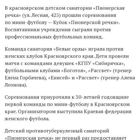
В красноярском детском санатории «Пионерская
речка» (ул. Лесная, 425) прошли соревнования
по мини-футболу — Кубок «Пионерской речки».
Воспитанники учреждения сыграли против
профессиональных футбольных команд.
Команда санатория «Белые орлы» играла
против
женских клубов Красноярского края. Дети провели
матчи с командами девушек «КГПУ «Сибирячка»,
футбольным
и
клуб
ами
«Боготол», «Рассвет»
(тренер
Елена Горбачева)
, «Енисей»
и «Рассвет» (тренер Алена
Леонова).
Соревнования
приурочили
к 30-летней годовщине
первой команды по мини-футболу в Красноярском
крае. Организатором выступила Краевая федерация
женского футбола.
Детский противотуберкулезный санаторий
«Пионерская речка» не первый раз предоставляет