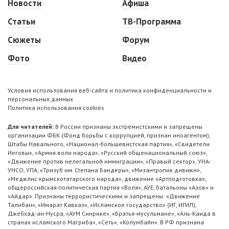
Новости
Афиша
Статьи
ТВ-Программа
Сюжеты
Форум
Фото
Видео
Условия использования веб-сайта и политика конфиденциальности и
персональных данных
Политика использования cookies
Для читателей:
В России признаны экстремистскими и запрещены
организации ФБК (Фонд борьбы с коррупцией, признан иноагентом),
Штабы Навального, «Национал-большевистская партия», «Свидетели
Иеговы», «Армия воли народа», «Русский общенациональный союз»,
«Движение против нелегальной иммиграции», «Правый сектор», УНА-
УНСО, УПА, «Тризуб им. Степана Бандеры», «Мизантропик дивижн»,
«Меджлис крымскотатарского народа», движение «Артподготовка»,
общероссийская политическая партия «Воля», АУЕ, батальоны «Азов» и
«Айдар». Признаны террористическими и запрещены: «Движение
Талибан», «Имарат Кавказ», «Исламское государство» (ИГ, ИГИЛ),
Джебхад-ан-Нусра, «АУМ Синрике», «Братья-мусульмане», «Аль-Каида в
странах исламского Магриба», «Сеть», «Колумбайн». В РФ признана