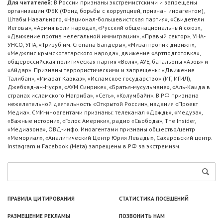
Для читателей:
В России признаны экстремистскими и запрещены
организации ФБК (Фонд борьбы с коррупцией, признан иноагентом),
Штабы Навального, «Национал-большевистская партия», «Свидетели
Иеговы», «Армия воли народа», «Русский общенациональный союз»,
«Движение против нелегальной иммиграции», «Правый сектор», УНА-
УНСО, УПА, «Тризуб им. Степана Бандеры», «Мизантропик дивижн»,
«Меджлис крымскотатарского народа», движение «Артподготовка»,
общероссийская политическая партия «Воля», АУЕ, батальоны «Азов» и
«Айдар». Признаны террористическими и запрещены: «Движение
Талибан», «Имарат Кавказ», «Исламское государство» (ИГ, ИГИЛ),
Джебхад-ан-Нусра, «АУМ Синрике», «Братья-мусульмане», «Аль-Каида в
странах исламского Магриба», «Сеть», «Колумбайн». В РФ признана
нежелательной деятельность «Открытой России», издания «Проект
Медиа». СМИ-иноагентами признаны: телеканал «Дождь», «Медуза»,
«Важные истории», «Голос Америки», радио «Свобода», The Insider,
«Медиазона», ОВД-инфо. Иноагентами признаны общество/центр
«Мемориал», «Аналитический Центр Юрия Левады», Сахаровский центр.
Instagram и Facebook (Metа) запрещены в РФ за экстремизм.
ПРАВИЛА ЦИТИРОВАНИЯ
СТАТИСТИКА ПОСЕЩЕНИЙ
РАЗМЕЩЕНИЕ РЕКЛАМЫ
ПОЗВОНИТЬ НАМ