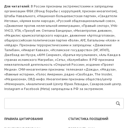
Для читателей:
В России признаны экстремистскими и запрещены
организации ФБК (Фонд борьбы с коррупцией, признан иноагентом),
Штабы Навального, «Национал-большевистская партия», «Свидетели
Иеговы», «Армия воли народа», «Русский общенациональный союз»,
«Движение против нелегальной иммиграции», «Правый сектор», УНА-
УНСО, УПА, «Тризуб им. Степана Бандеры», «Мизантропик дивижн»,
«Меджлис крымскотатарского народа», движение «Артподготовка»,
общероссийская политическая партия «Воля», АУЕ, батальоны «Азов» и
«Айдар». Признаны террористическими и запрещены: «Движение
Талибан», «Имарат Кавказ», «Исламское государство» (ИГ, ИГИЛ),
Джебхад-ан-Нусра, «АУМ Синрике», «Братья-мусульмане», «Аль-Каида в
странах исламского Магриба», «Сеть», «Колумбайн». В РФ признана
нежелательной деятельность «Открытой России», издания «Проект
Медиа». СМИ-иноагентами признаны: телеканал «Дождь», «Медуза»,
«Важные истории», «Голос Америки», радио «Свобода», The Insider,
«Медиазона», ОВД-инфо. Иноагентами признаны общество/центр
«Мемориал», «Аналитический Центр Юрия Левады», Сахаровский центр.
Instagram и Facebook (Metа) запрещены в РФ за экстремизм.
ПРАВИЛА ЦИТИРОВАНИЯ
СТАТИСТИКА ПОСЕЩЕНИЙ