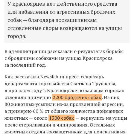
У красноярцев нет действенного средства
для избавления от агрессивных бродячих
собак — благодаря зоозащитникам
отловленные своры возвращаются на улицы
города.
В администрации рассказали о результатах борьбы
с бродячими собаками на улицах Красноярска
за последний год.
Как рассказала Newslab.ru пресс-секретарь
департамента горхозяйства Светлана Трушкова,
в прошлом году в Красноярске по заявкам горожан
отловили примерно
2200 бродячих собак
. Из них
80 животных усыпили из-за проявленной агрессии,
а примерно 60 % от общего количества пойманных
животных — около
1300 собак
— вернулись на улицы
после стерилизации и чипирования. Остальных
животных отдали зоозащитникам для поиска новых