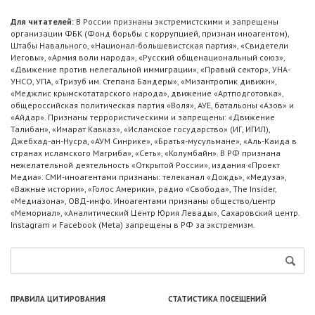
Для читателей:
В России признаны экстремистскими и запрещены
организации ФБК (Фонд борьбы с коррупцией, признан иноагентом),
Штабы Навального, «Национал-большевистская партия», «Свидетели
Иеговы», «Армия воли народа», «Русский общенациональный союз»,
«Движение против нелегальной иммиграции», «Правый сектор», УНА-
УНСО, УПА, «Тризуб им. Степана Бандеры», «Мизантропик дивижн»,
«Меджлис крымскотатарского народа», движение «Артподготовка»,
общероссийская политическая партия «Воля», АУЕ, батальоны «Азов» и
«Айдар». Признаны террористическими и запрещены: «Движение
Талибан», «Имарат Кавказ», «Исламское государство» (ИГ, ИГИЛ),
Джебхад-ан-Нусра, «АУМ Синрике», «Братья-мусульмане», «Аль-Каида в
странах исламского Магриба», «Сеть», «Колумбайн». В РФ признана
нежелательной деятельность «Открытой России», издания «Проект
Медиа». СМИ-иноагентами признаны: телеканал «Дождь», «Медуза»,
«Важные истории», «Голос Америки», радио «Свобода», The Insider,
«Медиазона», ОВД-инфо. Иноагентами признаны общество/центр
«Мемориал», «Аналитический Центр Юрия Левады», Сахаровский центр.
Instagram и Facebook (Metа) запрещены в РФ за экстремизм.
ПРАВИЛА ЦИТИРОВАНИЯ
СТАТИСТИКА ПОСЕЩЕНИЙ