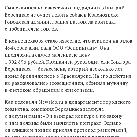
Сын скандально известного подрядчика Дмитрий
Версяцкас не будет ловить собак в Красноярске.
Городская администрация расторгла контракт
с победителем торгов.
В конце декабря стало известно, что аукцион на отлов
454 собак выиграла ООО «Эспрингаль». Она
предложила самую маленькую цену —
1 902 896 рублей. Компанией руководит сын Виктора
Версяцкаса — бизнесмена, который несколько лет
ловил бродячих псов в Красноярске. На его действия
не раз жаловались зоозащитники, обвиняя мужчину
в
жестоком
обращении с животными.
Как пояснили
Newslab.ru
в департаменте городского
хозяйства, компания Версяцкаса затянула
с документами: «Он выиграл конкурс и по закону
с ним должны были заключить контракт. Однако
он слишком поздно прислал протокол разногласий,
то есть вышел за сроки оформления документов».