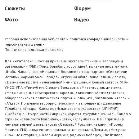
Сюжеты
Форум
Фото
Видео
Условия использования веб-сайта и политика конфиденциальности и
персональных данных
Политика использования cookies
Для читателей:
В России признаны экстремистскими и запрещены
организации ФБК (Фонд борьбы с коррупцией, признан иноагентом),
Штабы Навального, «Национал-большевистская партия», «Свидетели
Иеговы», «Армия воли народа», «Русский общенациональный союз»,
«Движение против нелегальной иммиграции», «Правый сектор», УНА-
УНСО, УПА, «Тризуб им. Степана Бандеры», «Мизантропик дивижн»,
«Меджлис крымскотатарского народа», движение «Артподготовка»,
общероссийская политическая партия «Воля», АУЕ, батальоны «Азов» и
«Айдар». Признаны террористическими и запрещены: «Движение
Талибан», «Имарат Кавказ», «Исламское государство» (ИГ, ИГИЛ),
Джебхад-ан-Нусра, «АУМ Синрике», «Братья-мусульмане», «Аль-Каида в
странах исламского Магриба», «Сеть», «Колумбайн». В РФ признана
нежелательной деятельность «Открытой России», издания «Проект
Медиа». СМИ-иноагентами признаны: телеканал «Дождь», «Медуза»,
«Важные истории», «Голос Америки», радио «Свобода», The Insider,