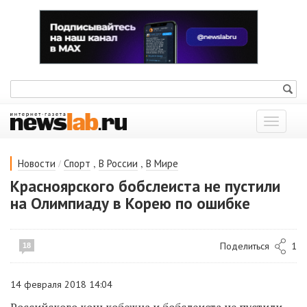
Показат
меню
/
,
,
Новости
Спорт
В России
В Мире
Красноярского бобслеиста не пустили
на Олимпиаду в Корею по ошибке
Поделиться
1
18
14 февраля 2018 14:04
Российского конькобежца и бобслеиста не пустили