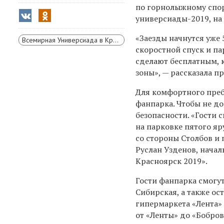
по горнолыжному спо
универсиады-2019, на 
«
Заезды начнутся уже 
Всемирная Универсиада в Красноярске
скоростной спуск и п
сделают бесплатным,
зоны»,
— ра
ссказала п
Для комфортного преб
фанпарка. Чтобы не до
безопасности. «Гости 
на парковке пятого яр
со стороны Столбов
и 
Руслан Узденов, нача
Красноярск 2019».
Гости фанпарка смогу
Сибирская, а также о
гипермаркета «Лента» 
от «Ленты»
до «Бобров