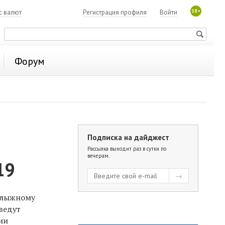
18+
с валют
Регистрация профиля
Войти
Форум
Подписка на дайджест
Рассылка выходит раз в сутки по
вечерам.
19
олыжному
оведут
ии