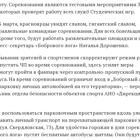
рту. Соревнования являются тестовыми мероприятиями 
которых проверят работу всех служб Студенческих игр.
5 марта, красноярцы увидят слалом, гигантский слалом,
араллельные командные соревнования.
Для всех болельщи
кроме того,
будут работать развлекательные площадки
и
ресс-секретарь «Бобрового
лога»
Наталья Дорошенко.
ывания зрителей и спортсменов скорректируют режим 
пустить ЧП во время соревнований, здесь усилят меры
смогут пройти в фанпарк через
контрольно-пропускной п
уса.
На время соревнований
ограничат вход в „Бобровый 
парковку личных автомобилей на его территории
»,
— пер
льник отдела безопасности объектов спорта АНО «Дирекц
т воспользоваться парковочным пространством вдоль у
ставить личный транспорт на перехватывающей парковке 
(ул. Свердловская, 73). Для удобства горожан в дни соре
ого лога»
пустят бесплатные автобусы-шаттлы. Они будут