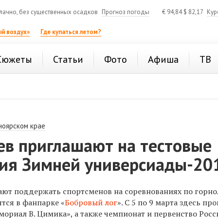
ачно, без существенных осадков
Прогноз погоды
€
94,84
$
82,17
Кур
й воздух»
Где купаться летом?
Сюжеты
Статьи
Фото
Афиша
ТВ
ноярском крае
ев приглашают на тестовые
ия Зимней универсиады-20
ают поддержать спортсменов на соревнованиях по горн
ятся в фанпарке «
Бобровый лог
». С 5 по 9 марта здесь пр
мориал В. Цимика», а также чемпионат и первенство Росс