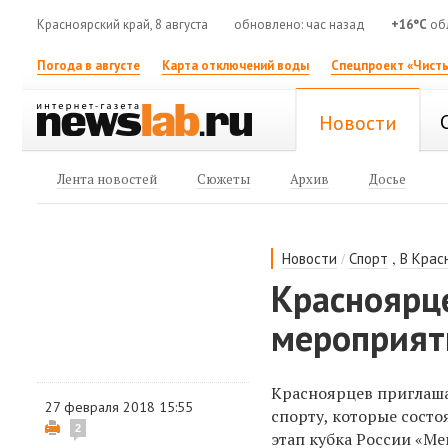
Красноярский край, 8 августа
обновлено: час назад
+16°C
обл
Погода в августе
Карта отключений воды
Спецпроект «Чисты
Новости
Лента новостей
Сюжеты
Архив
Досье
/
,
Новости
Спорт
В Крас
Красноярц
мероприят
Красноярцев приглаш
27 февраля 2018 15:55
спорту, которые состо
2
этап кубка России «Ме