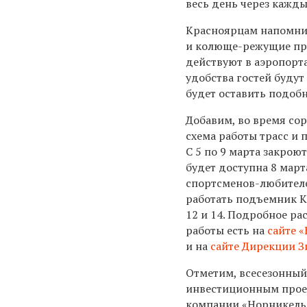
весь день через кажды
Красноярцам напомнил
и колюще-режущие пре
действуют в аэропорта
удобства гостей буду
будет оставить подоб
Добавим, во время со
схема работы трасс и
С 5 по 9 марта закрою
будет доступна 8 марта
спортсменов-любителей
работать подъемник К2
12 и 14. Подробное ра
работы есть на
сайте 
и на
сайте Дирекции З
Отметим, всесезонный
инвестиционным прое
компании «Норникель