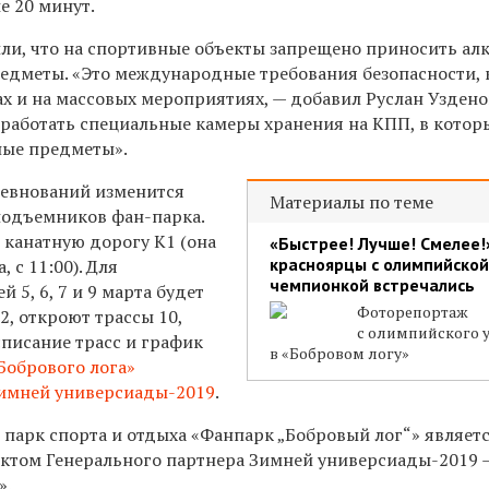
е 20 минут.
и, что на спортивные объекты запрещено приносить ал
дметы. «Это международные требования безопасности, 
х и на массовых мероприятиях, — добавил Руслан Уздено
т работать специальные камеры хранения на КПП, в кото
ные предметы».
ревнований изменится
Материалы по теме
 подъемников фан-парка.
т канатную дорогу К1 (она
«Быстрее! Лучше! Смелее!»
красноярцы с олимпийской
, с 11:00). Для
чемпионкой встречались
 5, 6, 7 и 9 марта будет
Фоторепортаж
, откроют трассы 10,
с олимпийского 
списание трасс и график
в «Бобровом логу»
«Бобрового лога»
имней универсиады-2019
.
 парк спорта и отдыха «Фанпарк „Бобровый лог“» являет
ктом Генерального партнера Зимней универсиады-2019 
».