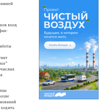
Зимней
ков вход
фан-
работы
ункт
лог“
ечислил
ия
лицы
возле
внований
 ходить