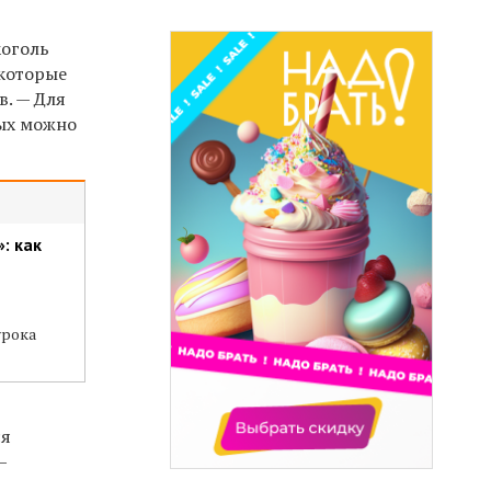
коголь
которые
в. — Для
рых можно
: как
урока
ся
—