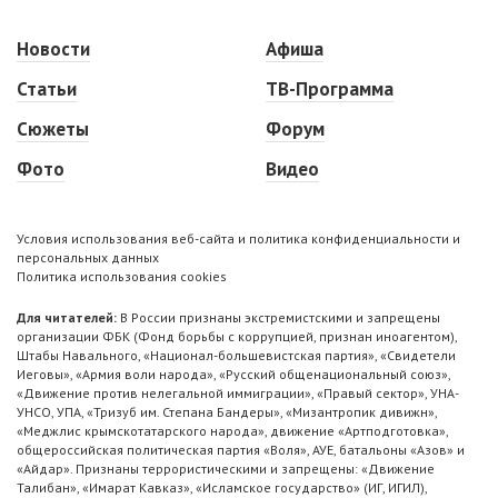
Новости
Афиша
Статьи
ТВ-Программа
Сюжеты
Форум
Фото
Видео
Условия использования веб-сайта и политика конфиденциальности и
персональных данных
Политика использования cookies
Для читателей:
В России признаны экстремистскими и запрещены
организации ФБК (Фонд борьбы с коррупцией, признан иноагентом),
Штабы Навального, «Национал-большевистская партия», «Свидетели
Иеговы», «Армия воли народа», «Русский общенациональный союз»,
«Движение против нелегальной иммиграции», «Правый сектор», УНА-
УНСО, УПА, «Тризуб им. Степана Бандеры», «Мизантропик дивижн»,
«Меджлис крымскотатарского народа», движение «Артподготовка»,
общероссийская политическая партия «Воля», АУЕ, батальоны «Азов» и
«Айдар». Признаны террористическими и запрещены: «Движение
Талибан», «Имарат Кавказ», «Исламское государство» (ИГ, ИГИЛ),