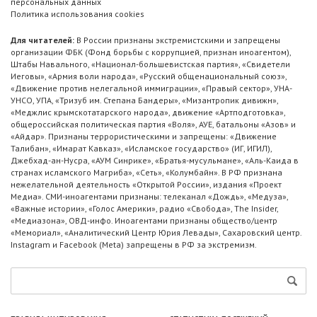
персональных данных
Политика использования cookies
Для читателей:
В России признаны экстремистскими и запрещены
организации ФБК (Фонд борьбы с коррупцией, признан иноагентом),
Штабы Навального, «Национал-большевистская партия», «Свидетели
Иеговы», «Армия воли народа», «Русский общенациональный союз»,
«Движение против нелегальной иммиграции», «Правый сектор», УНА-
УНСО, УПА, «Тризуб им. Степана Бандеры», «Мизантропик дивижн»,
«Меджлис крымскотатарского народа», движение «Артподготовка»,
общероссийская политическая партия «Воля», АУЕ, батальоны «Азов» и
«Айдар». Признаны террористическими и запрещены: «Движение
Талибан», «Имарат Кавказ», «Исламское государство» (ИГ, ИГИЛ),
Джебхад-ан-Нусра, «АУМ Синрике», «Братья-мусульмане», «Аль-Каида в
странах исламского Магриба», «Сеть», «Колумбайн». В РФ признана
нежелательной деятельность «Открытой России», издания «Проект
Медиа». СМИ-иноагентами признаны: телеканал «Дождь», «Медуза»,
«Важные истории», «Голос Америки», радио «Свобода», The Insider,
«Медиазона», ОВД-инфо. Иноагентами признаны общество/центр
«Мемориал», «Аналитический Центр Юрия Левады», Сахаровский центр.
Instagram и Facebook (Metа) запрещены в РФ за экстремизм.