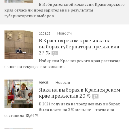
В Избирательной комиссии Красноярского
края огласили предварительные результаты
губернаторских выборов.
Новости
10.09.23
В Красноярском крае явка на
выборах губернатора превысила
27 %
15
Избирком Красноярского края рассказал
о явке на текущее голосование.
Новости
9.09.23
Явка на выборах в Красноярском
крае превысила 20 %
27
В 2021 году явка на трехдневных выборах
была почти на 2 % меньше — тогда она
составила 18,64 %.