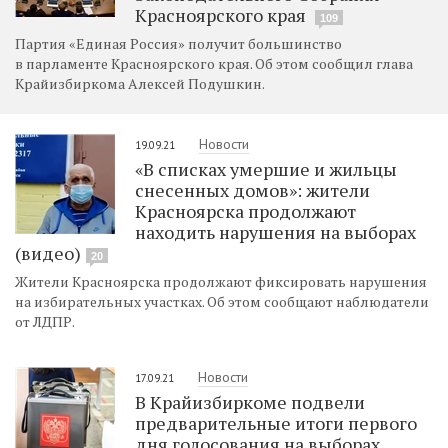
Красноярского края
109
Партия «Единая Россия» получит большинство
в парламенте Красноярского края. Об этом сообщил глава
Крайизбиркома Алексей Подушкин.
Новости
19.09.21
«В списках умершие и жильцы
снесенных домов»: жители
Красноярска продолжают
находить нарушения на выборах
(видео)
20
Жители Красноярска продолжают фиксировать нарушения
на избирательных участках. Об этом сообщают наблюдатели
от ЛДПР.
Новости
17.09.21
В Крайизбиркоме подвели
предварительные итоги первого
дня голосования на выборах