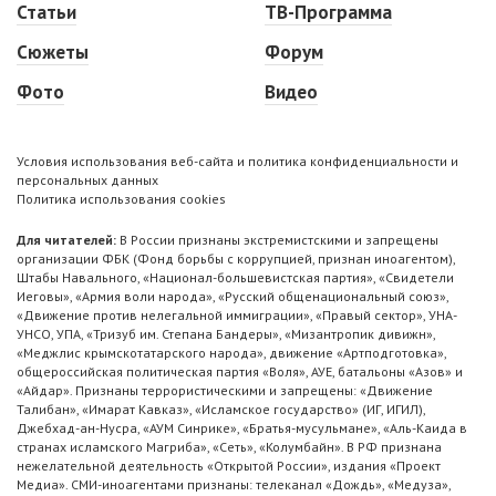
Статьи
ТВ-Программа
Сюжеты
Форум
Фото
Видео
Условия использования веб-сайта и политика конфиденциальности и
персональных данных
Политика использования cookies
Для читателей:
В России признаны экстремистскими и запрещены
организации ФБК (Фонд борьбы с коррупцией, признан иноагентом),
Штабы Навального, «Национал-большевистская партия», «Свидетели
Иеговы», «Армия воли народа», «Русский общенациональный союз»,
«Движение против нелегальной иммиграции», «Правый сектор», УНА-
УНСО, УПА, «Тризуб им. Степана Бандеры», «Мизантропик дивижн»,
«Меджлис крымскотатарского народа», движение «Артподготовка»,
общероссийская политическая партия «Воля», АУЕ, батальоны «Азов» и
«Айдар». Признаны террористическими и запрещены: «Движение
Талибан», «Имарат Кавказ», «Исламское государство» (ИГ, ИГИЛ),
Джебхад-ан-Нусра, «АУМ Синрике», «Братья-мусульмане», «Аль-Каида в
странах исламского Магриба», «Сеть», «Колумбайн». В РФ признана
нежелательной деятельность «Открытой России», издания «Проект
Медиа». СМИ-иноагентами признаны: телеканал «Дождь», «Медуза»,