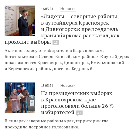
Новости
16.03.24
«Лидеры — северные районы,
в аутсайдерах Красноярск
и Дивногорск»: председатель
крайизбиркома рассказал, как
проходят выборы
13
Активно голосуют избиратели в Шарыповском,
Боготольском и Северо-Енисейском районах. В аутсайдерах
пока находятся Красноярск, Дивногорск, Емельяновский
и Березовский районы, поселок Кедровый.
Новости
15.03.24
На президентских выборах
в Красноярском крае
проголосовали больше 26 %
избирателей
41
В лидерах северные районы края, территории где
проходило досрочное голосование.