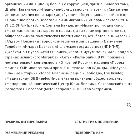
организации ФБК (Фонд борьбы с коррупцией, признан иноагентом),
Штабы Навального, «Национал-большевистская партия», «Свидетели
Иеговы», «Армия воли народа», «Русский общенациональный союз»,
«Движение против нелегальной иммиграции», «Правый сектор», УНА-
УНСО, УПА, «Тризуб им. Степана Бандеры», «Мизантропик дивижн»,
«Меджлис крымскотатарского народа», движение «Артподготовка»,
общероссийская политическая партия «Воля», АУЕ, батальоны «Азов» и
«Айдар». Признаны террористическими и запрещены: «Движение
Талибан», «Имарат Кавказ», «Исламское государство» (ИГ, ИГИЛ),
Джебхад-ан-Нусра, «АУМ Синрике», «Братья-мусульмане», «Аль-Каида в
странах исламского Магриба», «Сеть», «Колумбайн». В РФ признана
нежелательной деятельность «Открытой России», издания «Проект
Медиа». СМИ-иноагентами признаны: телеканал «Дождь», «Медуза»,
«Важные истории», «Голос Америки», радио «Свобода», The Insider,
«Медиазона», ОВД-инфо. Иноагентами признаны общество/центр
«Мемориал», «Аналитический Центр Юрия Левады», Сахаровский центр.
Instagram и Facebook (Metа) запрещены в РФ за экстремизм.
ПРАВИЛА ЦИТИРОВАНИЯ
СТАТИСТИКА ПОСЕЩЕНИЙ
РАЗМЕЩЕНИЕ РЕКЛАМЫ
ПОЗВОНИТЬ НАМ