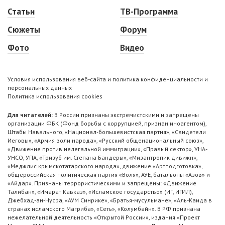
Статьи
ТВ-Программа
Сюжеты
Форум
Фото
Видео
Условия использования веб-сайта и политика конфиденциальности и
персональных данных
Политика использования cookies
Для читателей:
В России признаны экстремистскими и запрещены
организации ФБК (Фонд борьбы с коррупцией, признан иноагентом),
Штабы Навального, «Национал-большевистская партия», «Свидетели
Иеговы», «Армия воли народа», «Русский общенациональный союз»,
«Движение против нелегальной иммиграции», «Правый сектор», УНА-
УНСО, УПА, «Тризуб им. Степана Бандеры», «Мизантропик дивижн»,
«Меджлис крымскотатарского народа», движение «Артподготовка»,
общероссийская политическая партия «Воля», АУЕ, батальоны «Азов» и
«Айдар». Признаны террористическими и запрещены: «Движение
Талибан», «Имарат Кавказ», «Исламское государство» (ИГ, ИГИЛ),
Джебхад-ан-Нусра, «АУМ Синрике», «Братья-мусульмане», «Аль-Каида в
странах исламского Магриба», «Сеть», «Колумбайн». В РФ признана
нежелательной деятельность «Открытой России», издания «Проект