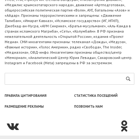
«Меджлис крымскотатарского народа», движение «Артподготовка»,
общероссийская политическая партия «Воля», АУЕ, батальоны «Азов» и
«Айдар». Признаны террористическими и запрещены: «Движение
Талибан», «Имарат Кавказ», «Исламское государство» (ИГ, ИГИЛ),
Джебхад-ан-Нусра, «АУМ Синрике», «Братья-мусульмане», «Аль-Каида в
странах исламского Магриба», «Сеть», «Колумбайн». В РФ признана
нежелательной деятельность «Открытой России», издания «Проект
Медиа». СМИ-иноагентами признаны: телеканал «Дождь», «Медуза»,
«Важные истории», «Голос Америки», радио «Свобода», The Insider,
«Медиазона», ОВД-инфо. Иноагентами признаны общество/центр
«Мемориал», «Аналитический Центр Юрия Левады», Сахаровский центр.
Instagram и Facebook (Metа) запрещены в РФ за экстремизм.
ПРАВИЛА ЦИТИРОВАНИЯ
СТАТИСТИКА ПОСЕЩЕНИЙ
РАЗМЕЩЕНИЕ РЕКЛАМЫ
ПОЗВОНИТЬ НАМ