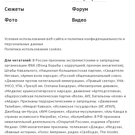
Сюжеты
Форум
Фото
Видео
Условия использования веб-сайта и политика конфиденциальности и
персональных данных
Политика использования cookies
Для читателей:
В России признаны экстремистскими и запрещены
организации ФБК (Фонд борьбы с коррупцией, признан иноагентом),
Штабы Навального, «Национал-большевистская партия», «Свидетели
Иеговы», «Армия воли народа», «Русский общенациональный союз»,
«Движение против нелегальной иммиграции», «Правый сектор», УНА-
УНСО, УПА, «Тризуб им. Степана Бандеры», «Мизантропик дивижн»,
«Меджлис крымскотатарского народа», движение «Артподготовка»,
общероссийская политическая партия «Воля», АУЕ, батальоны «Азов» и
«Айдар». Признаны террористическими и запрещены: «Движение
Талибан», «Имарат Кавказ», «Исламское государство» (ИГ, ИГИЛ),
Джебхад-ан-Нусра, «АУМ Синрике», «Братья-мусульмане», «Аль-Каида в
странах исламского Магриба», «Сеть», «Колумбайн». В РФ признана
нежелательной деятельность «Открытой России», издания «Проект
Медиа». СМИ-иноагентами признаны: телеканал «Дождь», «Медуза»,
«Важные истории», «Голос Америки», радио «Свобода», The Insider,