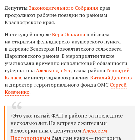
Депутаты
Законодательного Собрания
края
продолжают рабочие поездки по районам
Красноярского края.
На текущей неделе
Вера Оськина
побывала
на открытии фельдшерско-акушерского пункта
в деревне Белозерка Новоалтатского сельсовета
Шарыповского района. В мероприятии также
участвовали временно исполняющий обязанности
губернатора
Александр Усс
, глава района
Геннадий
Качаев
, министр здравоохранения
Виталий Денисов
и директор территориального фонда ОМС
Сергей
Козаченко
.
«Это уже пятый ФАП в районе за последние
несколько лет. На встрече с жителями
Белозерки нам с депутатом
Алексеем
Протопоповым
был дан наказ — построить