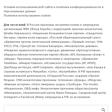
Условия использования веб-сайта и политика конфиденциальности и
персональных данных
Политика использования cookies
Для читателей:
В России признаны экстремистскими и запрещены
организации ФБК (Фонд борьбы с коррупцией, признан иноагентом),
Штабы Навального, «Национал-большевистская партия», «Свидетели
Иеговы», «Армия воли народа», «Русский общенациональный союз»,
«Движение против нелегальной иммиграции», «Правый сектор», УНА-
УНСО, УПА, «Тризуб им. Степана Бандеры», «Мизантропик дивижн»,
«Меджлис крымскотатарского народа», движение «Артподготовка»,
общероссийская политическая партия «Воля», АУЕ, батальоны «Азов» и
«Айдар». Признаны террористическими и запрещены: «Движение
Талибан», «Имарат Кавказ», «Исламское государство» (ИГ, ИГИЛ),
Джебхад-ан-Нусра, «АУМ Синрике», «Братья-мусульмане», «Аль-Каида в
странах исламского Магриба», «Сеть», «Колумбайн». В РФ признана
нежелательной деятельность «Открытой России», издания «Проект
Медиа». СМИ-иноагентами признаны: телеканал «Дождь», «Медуза»,
«Важные истории», «Голос Америки», радио «Свобода», The Insider,
«Медиазона», ОВД-инфо. Иноагентами признаны общество/центр
«Мемориал», «Аналитический Центр Юрия Левады», Сахаровский центр.
Instagram и Facebook (Metа) запрещены в РФ за экстремизм.