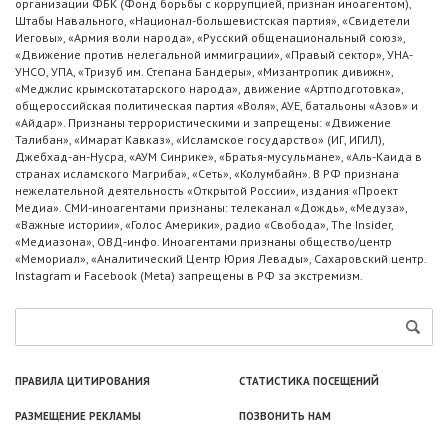
организации ФБК (Фонд борьбы с коррупцией, признан иноагентом),
Штабы Навального, «Национал-большевистская партия», «Свидетели
Иеговы», «Армия воли народа», «Русский общенациональный союз»,
«Движение против нелегальной иммиграции», «Правый сектор», УНА-
УНСО, УПА, «Тризуб им. Степана Бандеры», «Мизантропик дивижн»,
«Меджлис крымскотатарского народа», движение «Артподготовка»,
общероссийская политическая партия «Воля», АУЕ, батальоны «Азов» и
«Айдар». Признаны террористическими и запрещены: «Движение
Талибан», «Имарат Кавказ», «Исламское государство» (ИГ, ИГИЛ),
Джебхад-ан-Нусра, «АУМ Синрике», «Братья-мусульмане», «Аль-Каида в
странах исламского Магриба», «Сеть», «Колумбайн». В РФ признана
нежелательной деятельность «Открытой России», издания «Проект
Медиа». СМИ-иноагентами признаны: телеканал «Дождь», «Медуза»,
«Важные истории», «Голос Америки», радио «Свобода», The Insider,
«Медиазона», ОВД-инфо. Иноагентами признаны общество/центр
«Мемориал», «Аналитический Центр Юрия Левады», Сахаровский центр.
Instagram и Facebook (Metа) запрещены в РФ за экстремизм.
ПРАВИЛА ЦИТИРОВАНИЯ
СТАТИСТИКА ПОСЕЩЕНИЙ
РАЗМЕЩЕНИЕ РЕКЛАМЫ
ПОЗВОНИТЬ НАМ