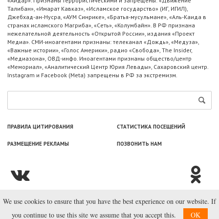
«Айдар». Признаны террористическими и запрещены: «Движение
Талибан», «Имарат Кавказ», «Исламское государство» (ИГ, ИГИЛ),
Джебхад-ан-Нусра, «АУМ Синрике», «Братья-мусульмане», «Аль-Каида в
странах исламского Магриба», «Сеть», «Колумбайн». В РФ признана
нежелательной деятельность «Открытой России», издания «Проект
Медиа». СМИ-иноагентами признаны: телеканал «Дождь», «Медуза»,
«Важные истории», «Голос Америки», радио «Свобода», The Insider,
«Медиазона», ОВД-инфо. Иноагентами признаны общество/центр
«Мемориал», «Аналитический Центр Юрия Левады», Сахаровский центр.
Instagram и Facebook (Metа) запрещены в РФ за экстремизм.
ПРАВИЛА ЦИТИРОВАНИЯ
СТАТИСТИКА ПОСЕЩЕНИЙ
РАЗМЕЩЕНИЕ РЕКЛАМЫ
ПОЗВОНИТЬ НАМ
We use cookies to ensure that you have the best experience on our website. If
© ООО «Лаборатория Новоcтей», 2003—2026.
you continue to use this site we assume that you accept this.
OK