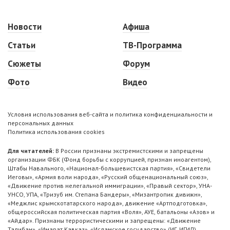
Новости
Афиша
Статьи
ТВ-Программа
Сюжеты
Форум
Фото
Видео
Условия использования веб-сайта и политика конфиденциальности и
персональных данных
Политика использования cookies
Для читателей:
В России признаны экстремистскими и запрещены
организации ФБК (Фонд борьбы с коррупцией, признан иноагентом),
Штабы Навального, «Национал-большевистская партия», «Свидетели
Иеговы», «Армия воли народа», «Русский общенациональный союз»,
«Движение против нелегальной иммиграции», «Правый сектор», УНА-
УНСО, УПА, «Тризуб им. Степана Бандеры», «Мизантропик дивижн»,
«Меджлис крымскотатарского народа», движение «Артподготовка»,
общероссийская политическая партия «Воля», АУЕ, батальоны «Азов» и
«Айдар». Признаны террористическими и запрещены: «Движение
Талибан», «Имарат Кавказ», «Исламское государство» (ИГ, ИГИЛ),