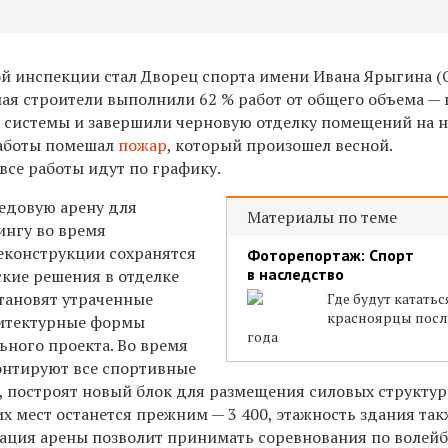
й инспекции стал Дворец спорта имени Ивана Ярыгина (
 мая строители выполнили 62 % работ от общего объема — 
 системы и завершили черновую отделку помещений на 
работы помешал
пожар
, который произошел весной.
все работы идут по графику.
ледовую арену для
Материалы по теме
ингу во время
еконструкции сохранятся
Фоторепортаж: Спорт
в наследство
ские решения в отделке
становят утраченные
Где будут кататьс
красноярцы посл
хитектурные формы
года
ьного проекта. Во время
онтируют все спортивные
, построят новый блок для размещения силовых структур
х мест останется прежним — 3 400, этажность здания так
ация арены позволит принимать соревнования по волейб