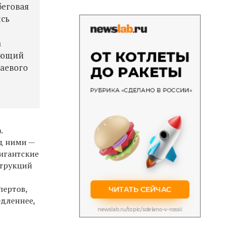
беговая
ись
а
дующий
раевого
.
од ними —
гигантские
струкций
пертов,
едленнее,