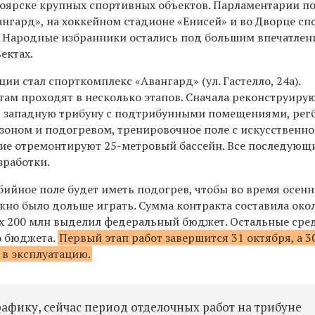
ноярске крупных спортивных объектов. Парламентарии п
нгард», на хоккейном стадионе «Енисей» и во Дворце сп
 Народные избранники остались под большим впечатлен
ектах.
ии стал спорткомплекс «Авангард» (ул. Гастелло, 24а).
там проходят в несколько этапов. Сначала реконструиру
, западную трибуну с подтрибунными помещениями, рег
зоном и подогревом, тренировочное поле с искусственно
чие отремонтируют 25-метровый бассейн. Все последующ
зработки.
ийное поле будет иметь подогрев, чтобы во время осенн
жно было дольше играть. Сумма контракта составила око
ых 200 млн выделил федеральный бюджет. Остальные сре
о бюджета
.
Первый этап работ завершится 31 октября, а 3
 в эксплуатацию.
рафику, сейчас период отделочных работ на трибуне