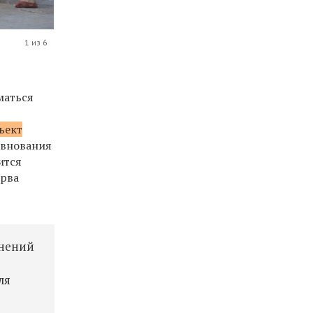
1 из 6
маться
ъект
ревнования
ится
ерва
мнений
ля