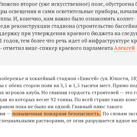
ожено второе (уже искусственное) поле, обустроена 
ры освещения и сами осветительные приборы, начал
ппы. И, конечно, нам важно было ознакомить коллег-
реди реконструкции стадиона (строительство бассейн
оддержку при утверждении краевого бюджета на сле
 годов, тем более что речь идет об инфраструктуре к
— отметил вице-спикер краевого парламента
Алексей
обережье и хоккейный стадион «Енисей» (ул. Юности, 18)
с обеих сторон поля на 3,5 и 1,5 тысячи мест. Прямо п
х игроков клуба. Но главная гордость строителей — это 
ая из которых весит 92 тонны. По всей стране таких кон
 Уралом пока не было ни одной. Главный плюс такого
ния —
повышенная пожарная безопасность.
По словам экс
 специальными растворами, от огня разрушается вдвое м