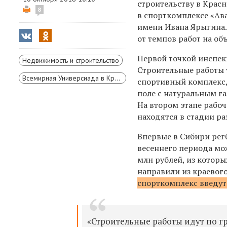
строительству в Крас
8
в спорткомплексе «Ава
имени Ивана Ярыгина.
от темпов работ на объ
Первой точкой инспекц
Недвижимость и строительство
Строительные работы 
Всемирная Универсиада в Красноярске
спортивный комплекс
поле с натуральным га
На втором этапе рабо
находятся в стадии ра
Впервые в Сибири регб
весеннего периода мо
млн рублей, из котор
направили из
краевог
спорткомплекс введут
«Строительные работы идут по г