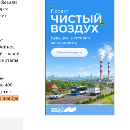
обывали
орта
ием
ют
бийное
й травой.
ие этапы
е-
ло 400
дства
0 ноября