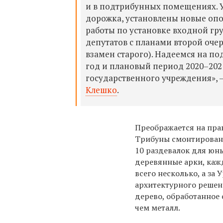
и в подтрибунных помещениях. Ул
дорожка, установлены новые опо
работы по установке входной гру
депутатов с планами второй оче
взамен старого). Надеемся на п
год и плановый период 2020–2021
государственного учреждения», 
Клешко
.
Преображается на прав
Трибуны смонтированы 
10 раздевалок для юны
деревянные арки, кажд
всего несколько, а за
архитектурного реше
дерево, обработанное
чем металл.