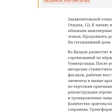
Людмила Магомедова
.
Заключительной точко
Отдыха, 12). К началу
обновили инженерные
этажах. Продолжить 
На сегодняшний день 
Во Дворце разместят 
соревнований по кёрл
Универсиады. После р
авторские стилистиче
фасадов, рабочие вос
элементы и малые ар
по чертежам оригинал
реконструкции отрем
и тренировочные залы
Количество зрительски
сохранена. Трансформ