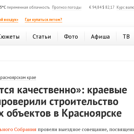
5°C
переменная облачность
Прогноз погоды
€
94,84
$
82,17
Курс вал
й воздух»
Где купаться летом?
Сюжеты
Статьи
Фото
Афиша
ТВ
Красноярском крае
тся качественно»: краевые
проверили строительство
х объектов в Красноярске
ьного Собрания
провели выездное совещание, посвящен