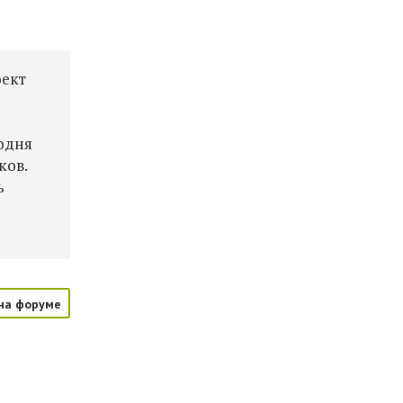
оект
годня
ков.
ь
на форуме