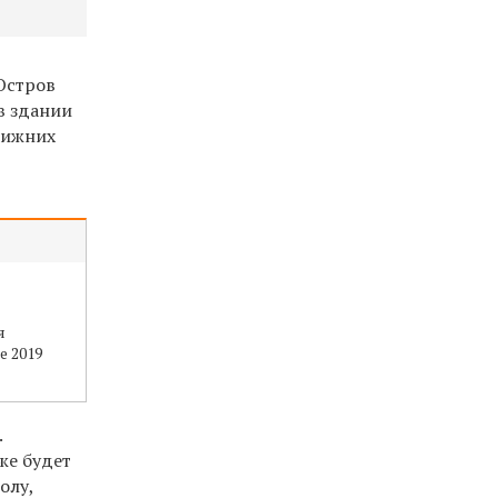
Остров
в здании
нижних
я
е 2019
.
же будет
олу,