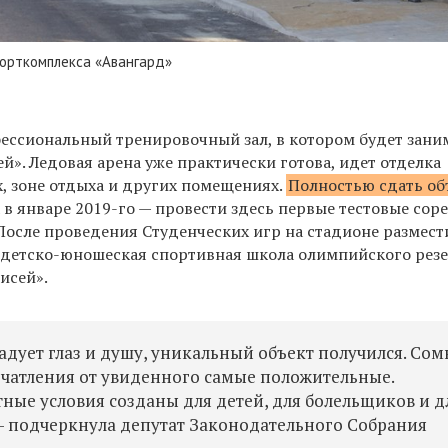
порткомплекса «Авангард»
фессиональный тренировочный зал, в котором будет зани
й». Ледовая арена уже практически готова, идет отделка
х, зоне отдыха и других помещениях.
Полностью сдать об
 а в январе 2019-го — провести здесь первые тестовые со
После проведения Студенческих игр на стадионе размест
детско-юношеская спортивная школа олимпийского рез
исей».
радует глаз и душу, уникальный объект получился. Со
печатления от увиденного самые положительные.
тные условия созданы для детей, для болельщиков и д
 — подчеркнула депутат Законодательного Собрания