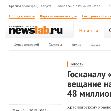
Красноярский край, 6 августа
обновлено: пять минут назад
+1
Погода в августе
Карта отключений воды
Спецпроект «Чисты
Новости
Лента новостей
Сюжеты
Архив
Досье
/
Новости
Госканалу 
вещание на
48 миллио
Красноярскому краево
18 октября 2018 10:12