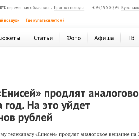
8°C
переменная облачность
Прогноз погоды
€
93,19
$
80,93
Курс вал
й воздух»
Где купаться летом?
Сюжеты
Статьи
Фото
Афиша
ТВ
«Енисей» продлят аналогово
 год. На это уйдет
нов рублей
му телеканалу «Енисей» продлят аналоговое вещание на 2