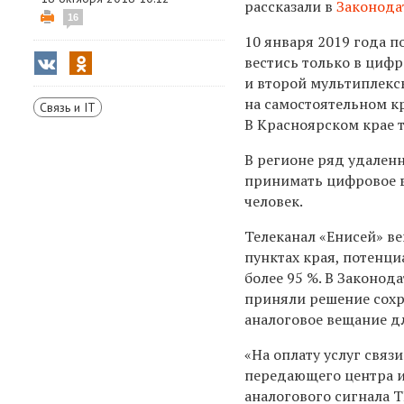
рассказали в
Законода
16
10 января 2019 года п
вестись только в циф
и второй мультиплекс
на самостоятельном к
Связь и IT
В Красноярском крае т
В регионе ряд удален
принимать цифровое ве
человек.
Телеканал «Енисей» ве
пунктах края, потенци
более 95 %. В Законо
приняли решение сохр
аналоговое вещание дл
«На оплату услуг связ
передающего центра 
аналогового сигнала 