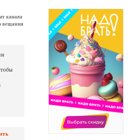
ат канала
о вещания
ни
Чтобы
а
а
ить