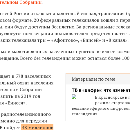
тельном Собрании
.
о всей России отключат аналоговый сигнал, трансляция б
ровом формате. 20 федеральных телеканалов вошли в пер
ы, они будут доступны бесплатно. За региональные телек
руглосуточном вещании пользователям придется платить
аких телеканала три — «Афонтово», «Енисей» и «8 канал».
ных и малочисленных населенных пунктов не имеет возм
щание. Всего без телевидения может остаться более 100
щает в 578 населенных
Материалы по теме
альный охват населения —
дательном Собрании
ТВ в «цифре»: что измени
анить на 2019 год
В Красноярске в 
я «Енисея».
режиме стартова
вещание эфирного цифрово
и радиотелевизионного
телевидения
именно для передачи
ТВ пойдет
48 миллионов