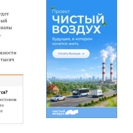
удет
вый
аналы
.
ожности
 тысяч
тся?
тестовом
ло
го