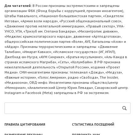
Для читателей:
В России признаны экстремистскими и запрещены
организации ФБК (Фонд борьбы с коррупцией, признан иноагентом),
Штабы Навального, «Национал-большевистская партия», «Свидетели
Иеговы», «Армия воли народа», «Русский общенациональный союз»,
«Движение против нелегальной иммиграции», «Правый сектор», УНА-
УНСО, УПА, «Тризуб им. Степана Бандеры», «Мизантропик дивижн»,
«Меджлис крымскотатарского народа», движение «Артподготовка»,
общероссийская политическая партия «Воля», АУЕ, батальоны «Азов» и
«Айдар». Признаны террористическими и запрещены: «Движение
Талибан», «Имарат Кавказ», «Исламское государство» (ИГ, ИГИЛ),
Джебхад-ан-Нусра, «АУМ Синрике», «Братья-мусульмане», «Аль-Каида в
странах исламского Магриба», «Сеть», «Колумбайн». В РФ признана
нежелательной деятельность «Открытой России», издания «Проект
Медиа». СМИ-иноагентами признаны: телеканал «Дождь», «Медуза»,
«Важные истории», «Голос Америки», радио «Свобода», The Insider,
«Медиазона», ОВД-инфо. Иноагентами признаны общество/центр
«Мемориал», «Аналитический Центр Юрия Левады», Сахаровский центр.
Instagram и Facebook (Metа) запрещены в РФ за экстремизм.
ПРАВИЛА ЦИТИРОВАНИЯ
СТАТИСТИКА ПОСЕЩЕНИЙ