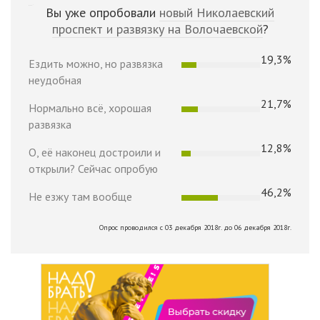
Вы уже опробовали
новый Николаевский
проспект и развязку на Волочаевской
?
19,3%
Ездить можно, но развязка
неудобная
21,7%
Нормально всё, хорошая
развязка
12,8%
О, её наконец достроили и
открыли? Сейчас опробую
46,2%
Не езжу там вообще
Опрос проводился с 03 декабря 2018г. до 06 декабря 2018г.