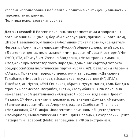
Условия использования веб-сайта и политика конфиденциальности и
персональных данных
Политика использования cookies
Для читателей:
В России признаны экстремистскими и запрещены
организации ФБК (Фонд борьбы с коррупцией, признан иноагентом),
Штабы Навального, «Национал-большевистская партия», «Свидетели
Иеговы», «Армия воли народа», «Русский общенациональный союз»,
«Движение против нелегальной иммиграции», «Правый сектор», УНА-
УНСО, УПА, «Тризуб им. Степана Бандеры», «Мизантропик дивижн»,
«Меджлис крымскотатарского народа», движение «Артподготовка»,
общероссийская политическая партия «Воля», АУЕ, батальоны «Азов» и
«Айдар». Признаны террористическими и запрещены: «Движение
Талибан», «Имарат Кавказ», «Исламское государство» (ИГ, ИГИЛ),
Джебхад-ан-Нусра, «АУМ Синрике», «Братья-мусульмане», «Аль-Каида в
странах исламского Магриба», «Сеть», «Колумбайн». В РФ признана
нежелательной деятельность «Открытой России», издания «Проект
Медиа». СМИ-иноагентами признаны: телеканал «Дождь», «Медуза»,
«Важные истории», «Голос Америки», радио «Свобода», The Insider,
«Медиазона», ОВД-инфо. Иноагентами признаны общество/центр
«Мемориал», «Аналитический Центр Юрия Левады», Сахаровский центр.
Instagram и Facebook (Metа) запрещены в РФ за экстремизм.