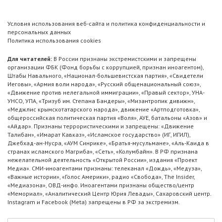
Условия использования веб-сайта и политика конфиденциальности и
персональных данных
Политика использования cookies
Для читателей:
В России признаны экстремистскими и запрещены
организации ФБК (Фонд борьбы с коррупцией, признан иноагентом),
Штабы Навального, «Национал-большевистская партия», «Свидетели
Иеговы», «Армия воли народа», «Русский общенациональный союз»,
«Движение против нелегальной иммиграции», «Правый сектор», УНА-
УНСО, УПА, «Тризуб им. Степана Бандеры», «Мизантропик дивижн»,
«Меджлис крымскотатарского народа», движение «Артподготовка»,
общероссийская политическая партия «Воля», АУЕ, батальоны «Азов» и
«Айдар». Признаны террористическими и запрещены: «Движение
Талибан», «Имарат Кавказ», «Исламское государство» (ИГ, ИГИЛ),
Джебхад-ан-Нусра, «АУМ Синрике», «Братья-мусульмане», «Аль-Каида в
странах исламского Магриба», «Сеть», «Колумбайн». В РФ признана
нежелательной деятельность «Открытой России», издания «Проект
Медиа». СМИ-иноагентами признаны: телеканал «Дождь», «Медуза»,
«Важные истории», «Голос Америки», радио «Свобода», The Insider,
«Медиазона», ОВД-инфо. Иноагентами признаны общество/центр
«Мемориал», «Аналитический Центр Юрия Левады», Сахаровский центр.
Instagram и Facebook (Metа) запрещены в РФ за экстремизм.