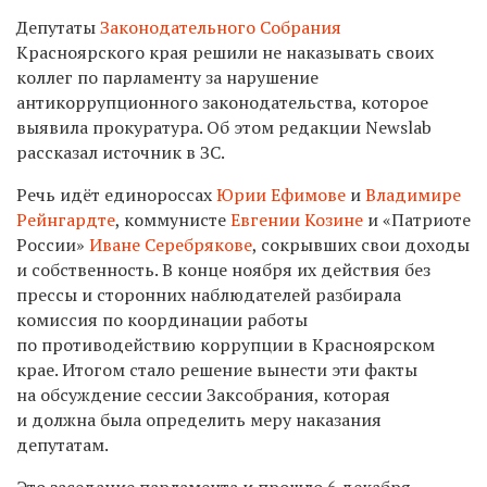
Депутаты
Законодательного Собрания
Красноярского края решили не наказывать своих
коллег по парламенту за нарушение
антикоррупционного законодательства, которое
выявила прокуратура. Об этом редакции Newslab
рассказал источник в ЗС.
Речь идёт единороссах
Юрии Ефимове
и
Владимире
Рейнгардте
, коммунисте
Евгении Козине
и «Патриоте
России»
Иване Серебрякове
, сокрывших свои доходы
и собственность. В конце ноября их действия без
прессы и сторонних наблюдателей разбирала
комиссия по координации работы
по противодействию коррупции в Красноярском
крае. Итогом стало решение вынести эти факты
на обсуждение сессии Заксобрания, которая
и должна была определить меру наказания
депутатам.
Это заседание парламента и прошло 6 декабря.