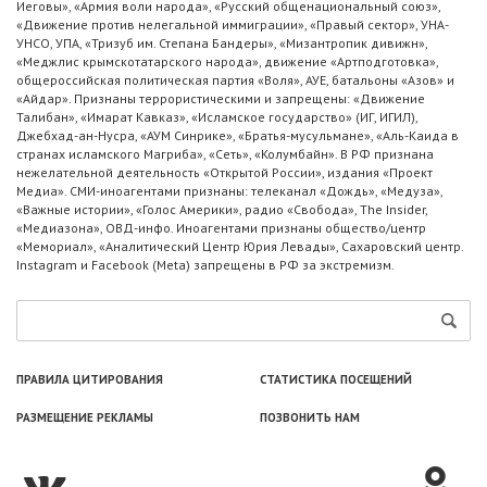
Иеговы», «Армия воли народа», «Русский общенациональный союз»,
«Движение против нелегальной иммиграции», «Правый сектор», УНА-
УНСО, УПА, «Тризуб им. Степана Бандеры», «Мизантропик дивижн»,
«Меджлис крымскотатарского народа», движение «Артподготовка»,
общероссийская политическая партия «Воля», АУЕ, батальоны «Азов» и
«Айдар». Признаны террористическими и запрещены: «Движение
Талибан», «Имарат Кавказ», «Исламское государство» (ИГ, ИГИЛ),
Джебхад-ан-Нусра, «АУМ Синрике», «Братья-мусульмане», «Аль-Каида в
странах исламского Магриба», «Сеть», «Колумбайн». В РФ признана
нежелательной деятельность «Открытой России», издания «Проект
Медиа». СМИ-иноагентами признаны: телеканал «Дождь», «Медуза»,
«Важные истории», «Голос Америки», радио «Свобода», The Insider,
«Медиазона», ОВД-инфо. Иноагентами признаны общество/центр
«Мемориал», «Аналитический Центр Юрия Левады», Сахаровский центр.
Instagram и Facebook (Metа) запрещены в РФ за экстремизм.
ПРАВИЛА ЦИТИРОВАНИЯ
СТАТИСТИКА ПОСЕЩЕНИЙ
РАЗМЕЩЕНИЕ РЕКЛАМЫ
ПОЗВОНИТЬ НАМ