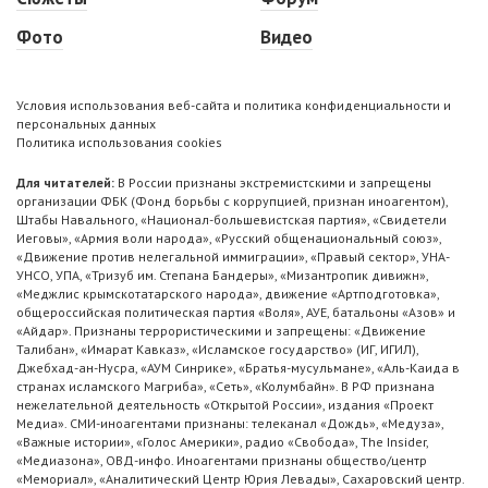
Фото
Видео
Условия использования веб-сайта и политика конфиденциальности и
персональных данных
Политика использования cookies
Для читателей:
В России признаны экстремистскими и запрещены
организации ФБК (Фонд борьбы с коррупцией, признан иноагентом),
Штабы Навального, «Национал-большевистская партия», «Свидетели
Иеговы», «Армия воли народа», «Русский общенациональный союз»,
«Движение против нелегальной иммиграции», «Правый сектор», УНА-
УНСО, УПА, «Тризуб им. Степана Бандеры», «Мизантропик дивижн»,
«Меджлис крымскотатарского народа», движение «Артподготовка»,
общероссийская политическая партия «Воля», АУЕ, батальоны «Азов» и
«Айдар». Признаны террористическими и запрещены: «Движение
Талибан», «Имарат Кавказ», «Исламское государство» (ИГ, ИГИЛ),
Джебхад-ан-Нусра, «АУМ Синрике», «Братья-мусульмане», «Аль-Каида в
странах исламского Магриба», «Сеть», «Колумбайн». В РФ признана
нежелательной деятельность «Открытой России», издания «Проект
Медиа». СМИ-иноагентами признаны: телеканал «Дождь», «Медуза»,
«Важные истории», «Голос Америки», радио «Свобода», The Insider,
«Медиазона», ОВД-инфо. Иноагентами признаны общество/центр
«Мемориал», «Аналитический Центр Юрия Левады», Сахаровский центр.