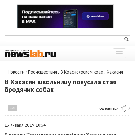
Показат
меню
/
,
,
Новости
Происшествия
В Красноярском крае
Хакасия
В Хакасии школьницу покусала стая
бродячих собак
Поделиться
7
108
13 января 2019 10:54
В городе Черногорске республики Хакасия стая