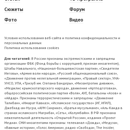
Сюжеты
Форум
Фото
Видео
Условия использования веб-сайта и политика конфиденциальности и
персональных данных
Политика использования cookies
Для читателей:
В России признаны экстремистскими и запрещены
организации ФБК (Фонд борьбы с коррупцией, признан иноагентом),
Штабы Навального, «Национал-большевистская партия», «Свидетели
Иеговы», «Армия воли народа», «Русский общенациональный союз»,
«Движение против нелегальной иммиграции», «Правый сектор», УНА-
УНСО, УПА, «Тризуб им. Степана Бандеры», «Мизантропик дивижн»,
«Меджлис крымскотатарского народа», движение «Артподготовка»,
общероссийская политическая партия «Воля», АУЕ, батальоны «Азов» и
«Айдар». Признаны террористическими и запрещены: «Движение
Талибан», «Имарат Кавказ», «Исламское государство» (ИГ, ИГИЛ),
Джебхад-ан-Нусра, «АУМ Синрике», «Братья-мусульмане», «Аль-Каида в
странах исламского Магриба», «Сеть», «Колумбайн». В РФ признана
нежелательной деятельность «Открытой России», издания «Проект
Медиа». СМИ-иноагентами признаны: телеканал «Дождь», «Медуза»,
«Важные истории», «Голос Америки», радио «Свобода», The Insider,